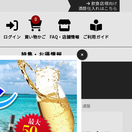
飲食店様向け
酒類仕入れはこちら
0
ログイン
買い物かご
FAQ・店舗情報
ご利用ガイド
特集・お得情報
×
ック
便のHP
をご確認下さい。
ア プーリア 赤ワイン フルボディ 750ml 通販