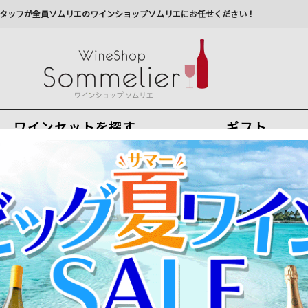
タッフが全員ソムリエのワインショップソムリエにお任せください！
ワインセットを探す
ギフト
今から注文で
最短
8
月
8
日(
土
)
出荷
最新の出荷スケジュールについては
こちらをクリ
州への配送に遅れが生じております。最新情報は
佐川急
ーソ・プリミティーヴォ・アパッシメント ワイン・ピープル 2023年 イタリ
アパッシメント(陰干し)製法で凝縮間を高めた濃厚ワイン！