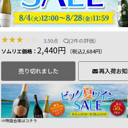
プレシーソ・プリミティーヴォ・アパッシメント ワ
ア 赤ワイン フルボディ 750ml
商品番号：2101120004348
品切
24 ポイント
進呈
★
★
★
☆
☆
3.50点
(
2件の評価
）
2,440円
ソムリエ価格：
（税込2,684円）
売り切れました
再入荷お知
⇒特設会場はコチラ