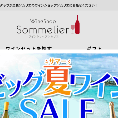
タッフが全員ソムリエのワインショップソムリエにお任せください！
ワインセットを探す
ギフト
今から注文で
最短
8
月
6
日(
木
)
出荷
最新の出荷スケジュールについては
こちらをクリ
州への配送に遅れが生じております。最新情報は
佐川急
ンパーニュ
＞
アンフィニ
INFINI／ アンフィニ