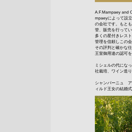
A.F.Mampaey an
mpaeyによって
の会社です。もとも
管、販売を行ってい
多くの星付きレスト
管理を信頼しこの会
その評判と確かな仕
王室御用達の認可を
ミシェルの代になっ
社栽培、ワイン造り
シャンパーニュ ア
ィルド王女の結婚式