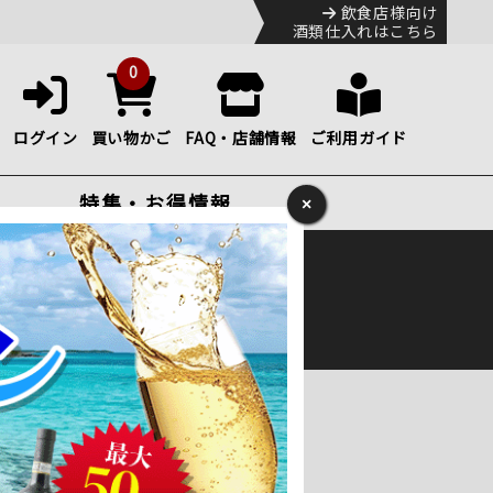
飲食店様向け
酒類仕入れはこちら
0
ログイン
買い物かご
FAQ・店舗情報
ご利用ガイド
特集・お得情報
×
ック
便のHP
をご確認下さい。