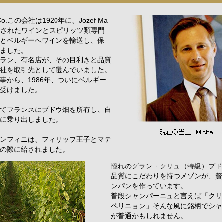
d Co.この会社は1920年に、Jozef Ma
設立されたワインとスピリッツ類専門
とベルギーへワインを輸送し、保
ました。
ラン、有名店が、その目利きと品質
社を取引先として選んでいました。
事から、1986年、ついにベルギー
受けました。
てフランスにブドウ畑を所有し、自
に乗り出しました。
ンフィニは、フィリップ王子とマテ
の際に給されました。
憧れのグラン・クリュ（特級）ブド
品質にこだわりを持つメゾンが、贅
ンパンを作っています。
普段シャンパーニュと言えば「クリ
ペリニョン」そんな風に銘柄でシャ
が普通かもしれません。