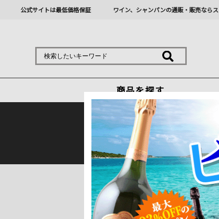
公式サイトは最低価格保証
ワイン、シャンパンの通販・販売ならス
商品を探す
熊本地震の影響により九
トップ
＞
産地で探す
＞
フランス
＞
シャ