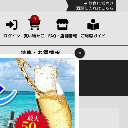
飲食店様向け
酒類仕入れはこちら
0
ログイン
買い物かご
FAQ・店舗情報
ご利用ガイド
特集・お得情報
×
ック
便のHP
をご確認下さい。
販
ミディアムボディ 750ml