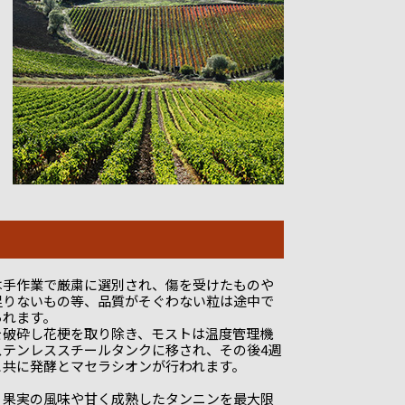
は手作業で厳粛に選別され、傷を受けたものや
足りないもの等、品質がそぐわない粒は途中で
られます。
を破砕し花梗を取り除き、モストは温度管理機
ステンレススチールタンクに移され、その後4週
と共に発酵とマセラシオンが行われます。
、果実の風味や甘く成熟したタンニンを最大限