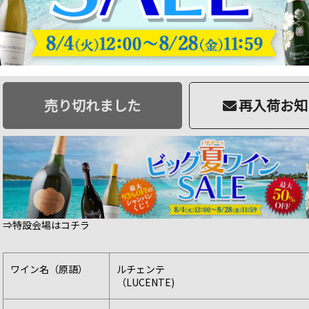
商品番号：8002366000931
品切
32 ポイント
進呈
3,272円
ソムリエ価格：
（税込3,599円）
売り切れました
再入荷お知
⇒特設会場はコチラ
ワイン名（原語）
ルチェンテ
（LUCENTE)