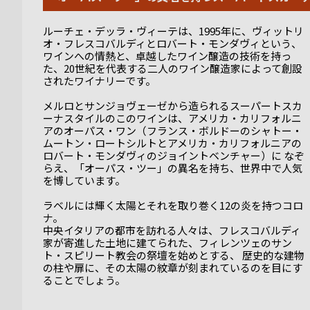
ルーチェ・デッラ・ヴィーテは、1995年に、ヴィットリ
オ・フレスコバルディとロバート・モンダヴィという、
ワインへの情熱と、卓越したワイン醸造の技術を持っ
た、20世紀を代表する二人のワイン醸造家によって創設
されたワイナリーです。
メルロとサンジョヴェーゼから造られるスーパートスカ
ーナスタイルのこのワインは、アメリカ・カリフォルニ
アのオーパス・ワン（フランス・ボルドーのシャトー・
ムートン・ロートシルトとアメリカ・カリフォルニアの
ロバート・モンダヴィのジョイントベンチャー）に なぞ
らえ、「オーパス・ツー」の異名を持ち、世界中で人気
を博しています。
ラベルには輝く太陽とそれを取り巻く12の炎を持つコロ
ナ。
中央イタリアの都市を訪れる人々は、フレスコバルディ
家が寄進した土地に建てられた、フィレンツェのサン
ト・スピリート教会の祭壇を始めとする、 歴史的な建物
の柱や扉に、その太陽の紋章が刻まれているのを目にす
ることでしょう。