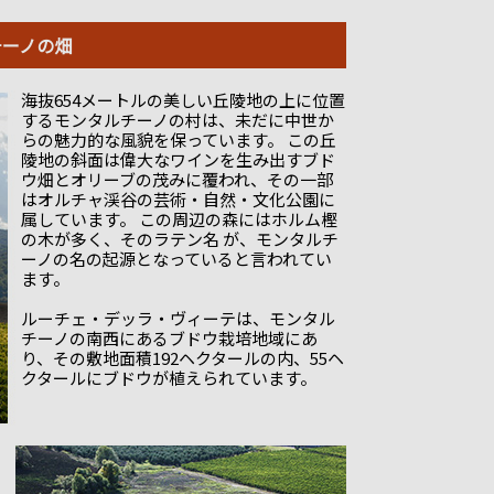
チーノの畑
海抜654メートルの美しい丘陵地の上に位置
するモンタルチーノの村は、未だに中世か
らの魅力的な風貌を保っています。 この丘
陵地の斜面は偉大なワインを生み出すブド
ウ畑とオリーブの茂みに覆われ、その一部
はオルチャ渓谷の芸術・自然・文化公園に
属しています。 この周辺の森にはホルム樫
の木が多く、そのラテン名 が、モンタルチ
ーノの名の起源となっていると言われてい
ます。
ルーチェ・デッラ・ヴィーテは、モンタル
チーノの南西にあるブドウ栽培地域にあ
り、その敷地面積192ヘクタールの内、55ヘ
クタールにブドウが植えられています。