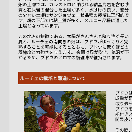
畑の上部では、ガレストロと呼ばれる結晶片岩を含む砂
質と石灰岩の混合した土壌が多く、水捌けの良い、養分
の少ない土壌はサンジョヴェーゼ品種の栽培に理想的で
す。畑の下部では粘土質が多く、メルロー品種に適した
土壌となっています。
この地方の特徴である、太陽がさんさんと降り注ぐ長い
夏と、ルーチェの南向きの畑は、ブドウがゆっくりと完
熟することを可能にするとともに、ブドウに驚くほどの
凝縮度と力強さを与えます。 夜間は風が吹き、気温が下
がるため、ブドウのアロマの複雑味が維持されます。
ルーチェの栽培と醸造について
ブドウ
成熟が
取り去
ブドウ
能付き
間果皮
その間