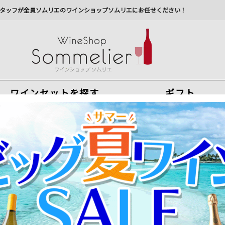
タッフが全員ソムリエのワインショップソムリエにお任せください！
ワインセットを探す
ギフト
今から注文で
最短
8
月
8
日(
土
)
出荷
最新の出荷スケジュールについては
こちらをクリ
州への配送に遅れが生じております。最新情報は
佐川急
ンテ 2018年 イタリア トスカーナ 赤ワイン ミディアムボディ 750ml通
ルチェンテ 2018年 イタリア トスカーナ 赤ワイン 