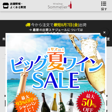
店舗情報・
よくある質問
探す
今から注文で
最短
8
月
7
日(
金
)
出荷
最新の出荷スケジュールについては
×
こちらをクリック
熊本地震の影響により九州への配送に遅れが生じております。最新情報は
佐川急便
のHP
をご確認下さい。
トップ
＞
産地で探す
＞
イタリア
＞
ヴェネト VENETO
＞
ポン
テ・ピエトラ リバティワインズ
PONTE PIETRA / LIBERTY WINES
ポンテ・ピエトラ / リバティー・ワインズ