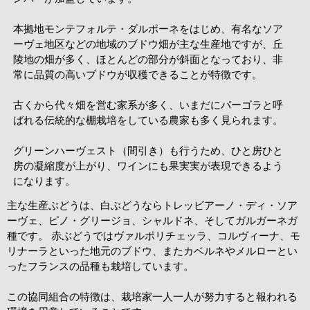
本拠地モンテフォルテ・ダルポーネをはじめ、有名なソア
ーヴェ地区などの地域のブドウ畑が主な生産地ですが、丘
陵地の畑が多く、ほとんどの部分が斜面となっており、非
常に品質の高いブドウが収穫できることが特徴です。
古くから代々畑を営む家系が多く、いまだにパーゴラと呼
ばれる伝統的な棚栽培をしている農家も多く見られます。
グリーンハーヴェスト（間引き）も行うため、ひと房ひと
房の凝縮度が上がり、ワインにも果実実が表現できるよう
になります。
主な生産ぶどうは、白ぶどうならトレッビアーノ・ディ・ソア
ーヴェ、ピノ・グリージョ、シャルドネ、そしてガルガーネガ
種です。 赤ぶどうではヴァルポリチェッラ、コルヴィーナ、モ
リナーラといった地元のブドウ、またカベルネやメルローとい
ったフランスの品種も栽培しています。
この協同組合の特徴は、栽培家一人一人が努力すると報われる