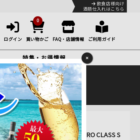
飲食店様向け
酒類仕入れはこちら
0
ログイン
買い物かご
FAQ・店舗情報
ご利用ガイド
特集・お得情報
×
ック
便のHP
をご確認下さい。
セラー 『さくら製作所 PRO CLASS S