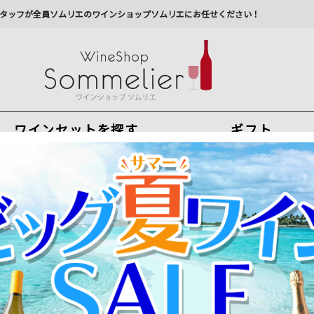
タッフが全員ソムリエのワインショップソムリエにお任せください！
ワインセットを探す
ギフト
今から注文で
最短
8
月
7
日(
金
)
出荷
最新の出荷スケジュールについては
こちらをクリ
州への配送に遅れが生じております。最新情報は
佐川急
メーカー直送品につき、他商品との同梱不可
【対象セラーご注文者全員にワインプレゼント】ワイン