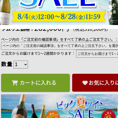
V155（最大155本収納）』 送料無料 「1本でも
商品番号：4589953360202
販売日：2025年 09月 11日 12:00
2,820 ポイント
進呈
送料無料
他の商品と同梱不可
282,000円
ソムリエ価格：
（税込310,200円）
ページ内の「ご注文前の確認事項」をすべて了承の上ご注文下さい。
ご注文からお届けまで1～2週間かかります：
数量
カートに入れる
お気に入り