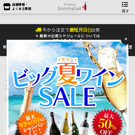
店舗情報・
よくある質問
探す
今から注文で
最短
月
日(
)
出荷
最新の出荷スケジュールについては
×
こちらをクリック
熊本地震の影響により九州への配送に遅れが生じております。最新情報は
佐川急便
のHP
をご確認下さい。
トップ
＞
産地で探す
＞
フランス
＞
ボルドーワイン
＞
メドック
＞
シャトー・ラ・ラギューヌ CHATEAU LA LAGUNE
1 ～ 5 件目を表示しています。（全5件）
並べ替え
在庫切れを除く