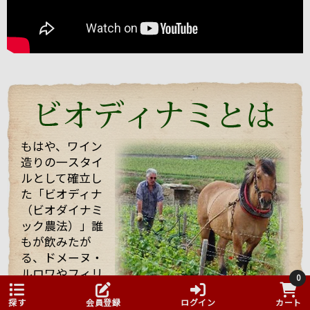
でしたが、
ワイン醸造に対する自身のフィロソフィ（哲学）を強
く持った志の高い醸造家でした。
今回は、他のお客様もいらっしゃりとても忙しい中私
たちを迎えてくれて、試飲も全部で21種類！もさせて
くれました。 途中で「もう大丈夫ですよ・・・」と言
っても、「これを飲んでくれ」と、どんどんいろいろ
なワインを持ってきてくれてワインや畑や自分の考え
などたくさん話していただきました！
もはや、ワイン
造りの一スタイ
そんな訪問の様子を一部まとめしたのでご覧くださ
ルとして確立し
い。 また動画も撮影したものをほんの少しまとめまし
た「ビオディナ
たのでご一緒にどうぞ。 少しでもマルシャンの熱い思
いが伝わればいいなと思っています。
（ビオダイナミ
ック農法）」誰
もが飲みたが
る、ドメーヌ・
ルロワやフィリ
0
ップ・パカレな
探す
会員登録
ログイン
カート
どでも採用され