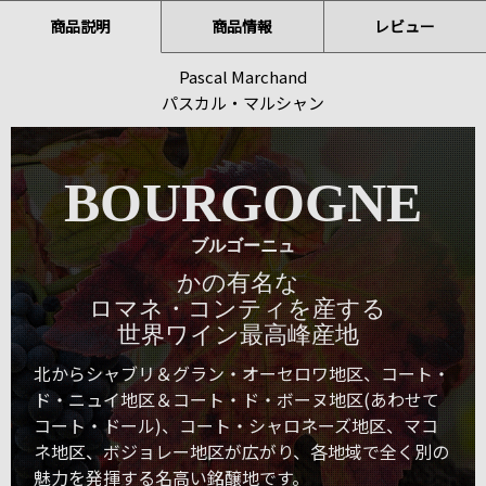
商品説明
商品情報
レビュー
Pascal Marchand
パスカル・マルシャン
BOURGOGNE
ブルゴーニュ
かの有名な
ロマネ・コンティを産する
世界ワイン最高峰産地
北からシャブリ＆グラン・オーセロワ地区、コート・
ド・ニュイ地区＆コート・ド・ボーヌ地区(あわせて
コート・ドール)、コート・シャロネーズ地区、マコ
ネ地区、ボジョレー地区が広がり、各地域で全く別の
魅力を発揮する名高い銘醸地です。