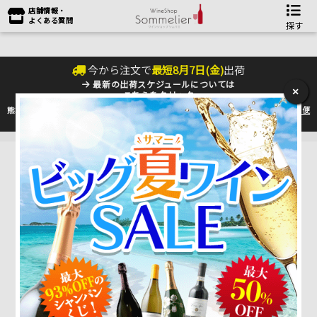
店舗情報・
よくある質問
探す
今から注文で
最短
8
月
7
日(
金
)
出荷
最新の出荷スケジュールについては
×
こちらをクリック
熊本地震の影響により九州への配送に遅れが生じております。最新情報は
佐川急便
のHP
をご確認下さい。