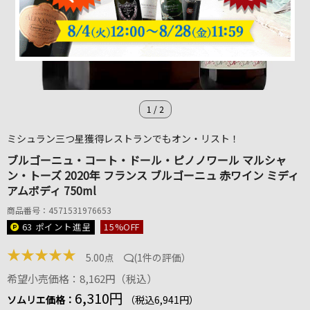
1
/
2
ミシュラン三つ星獲得レストランでもオン・リスト！
ブルゴーニュ・コート・ドール・ピノノワール マルシャ
ン・トーズ 2020年 フランス ブルゴーニュ 赤ワイン ミディ
アムボディ 750ml
商品番号：4571531976653
63 ポイント
進呈
15
%OFF
★
★
★
★
★
5.00点
(
1件の評価
）
希望小売価格：8,162円（税込）
6,310円
ソムリエ価格：
（税込6,941円）