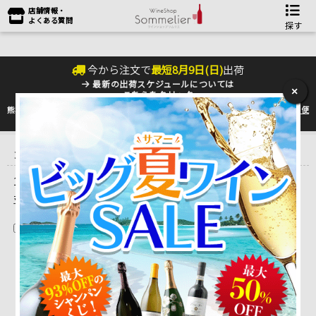
店舗情報・
よくある質問
探す
今から注文で
最短
8
月
9
日(
日
)
出荷
最新の出荷スケジュールについては
×
こちらをクリック
熊本地震の影響により九州への配送に遅れが生じております。最新情報は
佐川急便
のHP
をご確認下さい。
トップ
＞
ワイン雑貨＆雑誌
＞
ワイングッズ アクセサリ
＞
クリーニ
ング
1 ～ 2 件目を表示しています。（全2件）
並べ替え
在庫切れを除く