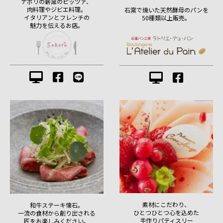
ナポリの薪窯のピッツァ、
肉料理やジビエ料理。
石窯で焼いた天然酵母のパンを
イタリアンとフレンチの
50種類以上販売。
魅力を伝えるお店。
素材にこだわり、
和牛ステーキ懐石。
ひとつひとつ心を込めた
一流の食材から創り出される
手作りパティスリー
匠をお楽しみください。