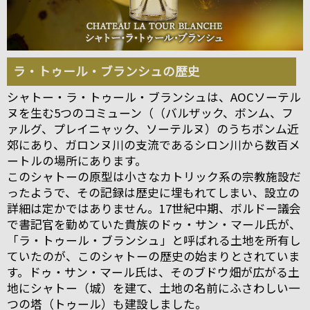
ラ・トゥール・ブランシュの歴史
シャトー・ラ・トゥール・ブランシュは、AOCソーテル
ヌを生む5つのコミューン（（バルザック、ボンム、フ
ァルグ、プレイニャック、ソーテルヌ）のうちボンム近
郊にあり、ガロンヌ川の支流であるシロン川から数百メ
ートルの場所にあります。
このシャトーの原型は小さなカトリック系の宗教施設だ
ったようで、その記録は歴史に埋もれてしまい、設立の
詳細は定かではありません。17世紀中期、ボルドー議会
で書記官を勤めていた貴族のドゥ・サン・マール氏が、
「ラ・トゥール・ブランシュ」と呼ばれる土地を所有し
ていたのが、このシャトーの歴史の始まりとされていま
す。ドゥ・サン・マール氏は、そのブドウ畑が広がる土
地にシャトー（城）を建て、土地の名前にふさわしい一
つの塔（トゥール）も建設しました。