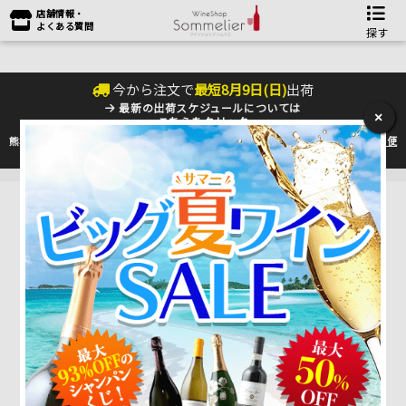
店舗情報・
よくある質問
探す
今から注文で
最短
8
月
9
日(
日
)
出荷
最新の出荷スケジュールについては
×
こちらをクリック
熊本地震の影響により九州への配送に遅れが生じております。最新情報は
佐川急便
のHP
をご確認下さい。