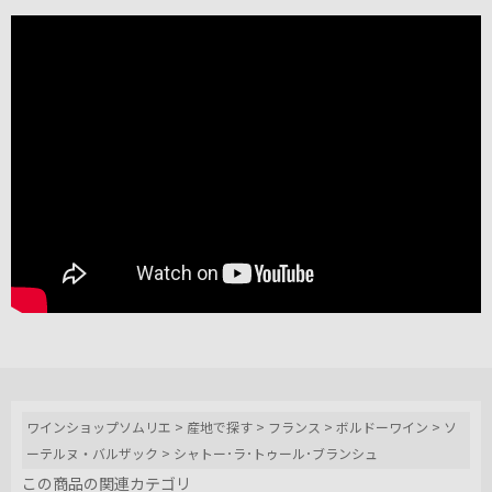
ワインショップソムリエ
>
産地で探す
>
フランス
>
ボルドーワイン
>
ソ
ーテルヌ・バルザック
>
シャトー･ラ･トゥール･ブランシュ
この商品の関連カテゴリ