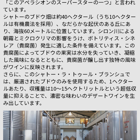
「このアペラシオンのスーパースターの一つ」と言われ
ています。
シャトーのブドウ畑は約40ヘクタール（うち10ヘクター
ルは有機農法を採用）、なだらかな起伏のある丘にあ
り、海抜60メートルに位置しています。シロン川による
朝霧とミクロクリマの影響をうけ、ボトリティス・シネ
レア（貴腐菌）発生に適した条件を備えています。この
貴腐菌によってブドウの果実は水分を失っていき、凝縮
した風味になるとともに、貴腐菌が醸し出す独特の風味
がワインに反映されます。
さらに、このシャトー・ラ・トゥール・ブランシュで
は、厳選されたブドウのみを使用するため、1ヘクター
ルあたり、収穫量は10～15ヘクトリットルという超低収
量に抑えることで、濃密な味わいのデザートワインを生
み出しています。