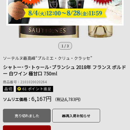
1
/
3
ソーテルヌ最高峰“プルミエ・クリュ・クラッセ”
シャトー･ラ･トゥール･ブランシュ 2018年 フランス ボルド
ー 白ワイン 極甘口 750ml
商品番号：2101020020264
品切
61 ポイント
進呈
6,167円
ソムリエ価格：
（税込6,783円）
売り切れました
再入荷お知らせ