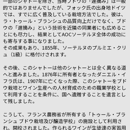
一部のシャトーを除き、当時ブドウの「遅摘み」は一般
的ではありませんでしたが、フォック氏の出身地ドイツ
では、すでに広く普及している栽培方法でした。彼は、
ラ・トゥール・ブランシュの品質向上だけでなく、ブド
ウの「遅摘み」という技術を近隣の同業者にも広めるこ
とにも尽力し、結果としてAOCソーテルヌ全体の成功に
も寄与する事になりました。
その成果もあり、1855年、ソーテルヌのプルミエ・クリ
ュ（1級）に格付けされます。
その後、このシャトーは他のシャトーとは全く異なる道
へと進みました。1876年に所有者となったダニエル・イ
フラ氏は、1907年に亡くなった際、このシャトーをブド
ウ栽培とワイン生産への人材育成のための職業学校とし
て利用することを条件に、国へ遺贈することを遺言とし
て残しました。
こうして、フランス農務省が所有する「トゥール・ブラ
ンシュ ブドウ栽培及び醸造学校」の施設として利用さ
れ、開校されました。作られるワインが生徒達の実習用