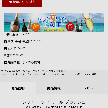
お気に入りに追加
⇒特設会場はコチラ
ギフト(有料)追加について
出荷について
送料について
店舗情報・よくある質問
ワイン通販ならワインショップソムリエ
>
赤ワイン通販
>
シャトー･ラ･トゥール･ブランシュ 2018年 フランス ボルドー 白ワイン 極甘口 750ml 通販
商品説明
商品情報
レビュー
シャトー･ラ･トゥール･ブランシュ
CHATEAU LA TOUR BLANCHE