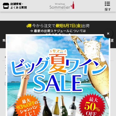
店舗情報・
よくある質問
探す
今から注文で
最短
8
月
7
日(
金
)
出荷
最新の出荷スケジュールについては
×
こちらをクリック
熊本地震の影響により九州への配送に遅れが生じております。最新情報は
佐川急便
のHP
をご確認下さい。
トップ
＞
産地で探す
＞
イタリア
＞
ロンバルディア Lombardia It-L
ombardia
＞
カ・デル・ボスコ
1 ～ 1 件目を表示しています。（全1件）
並べ替え
在庫切れを除く