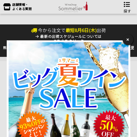
店舗情報・
よくある質問
探す
今から注文で
最短
8
月
6
日(
木
)
出荷
最新の出荷スケジュールについては
×
こちらをクリック
熊本地震の影響により九州への配送に遅れが生じております。最新情報は
佐川急便
のHP
をご確認下さい。