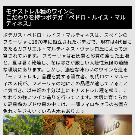
モナストレル種のワインに
こだわりを持つボデガ「ペドロ・ルイス・マル
ティネス」
ボデガス・ペドロ・ルイス・マルティネスは、スペインの
フミーリャに1870年に設立されたボデガで、現在は4代目に
あたるガブリエル・マルティネス・ヴァレロ氏によって運
営されています。 フミーリャは石灰質と砂質の痩せた土地
と、夏は暑く乾燥し、冬は寒さが厳しい大陸性気候の過酷
な環境にあります。しかし、濃密な味わいのワインを造る
「モナストレル」品種を愛する設立者、初代ロケ・マルテ
ィネス氏が、フミーリャの地にこの品種が適していること
に気づき、以来畑の半分以上にモナストレル種を植え、こ
だわりの強いワイン造りを行っています。大切に育てられ
た高樹齢のブドウ樹の中には、一部フィロキセラの被害を
免れて生き抜いている古木もあります。