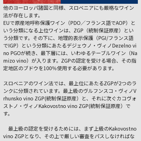
他のヨーロッパ諸国と同様、スロベニアにも厳格なワイン
法が存在します。
EUで原産地呼称保護ワイン（PDO／フランス語でAOP）と
いう分類になる上位ワインは、ZGP（統制保証原産）とい
う分類です。その下に、地理的表示保護（PGI/フランス語
でIGP）という分類にあたるデジェウノ・ヴィノDezelno vi
no PGOが続き、最下層には、いわゆるテーブルワイン（Na
mizo vino）が入ります。ZGPの認定を受ける場合、その指
定地区のブドウを100％使用する必要があります。
スロベニアのワイン法では、最上位にあたるZGPが2つのラ
ンクに分類されています。最上級のヴルフンスコ・ヴィノV
rhunsko vino ZGP(統制保証原産）と、それに次ぐカコヴォ
ストノ・ヴィノKakovostno vino ZGP(統制保証原産）で
す。
最上級の認定を受けるためには、まず上級のKakovostno
vino ZGPとなり、その上で厳しい審査をパスしなければな