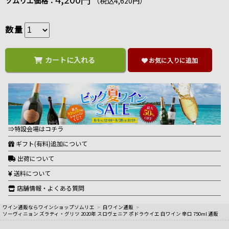
ソムリエ価格：
（税込4,620円）
数量
カートに入れる
お気に入りに追加
⇒特設会場はコチラ
ギフト(有料)追加について
出荷について
送料について
店舗情報・よくある質問
ワイン通販ならワインショップソムリエ
>
白ワイン通販
>
ソーヴィニョン ズラティ・グリツ 2020年 スロヴェニア ポドラウイエ 白ワイン 辛口 750ml 通販