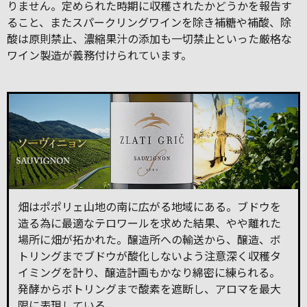
りません。定められた時期に収穫されたかどうかを報告す
ること、またスパークリングワインを除き補糖や補酸、除
酸は原則禁止、濃縮果汁の添加も一切禁止といった厳格な
ワイン製造が義務付けられています。
畑はポポリェ山地の南に広がる地域にある。ブドウを
造る為に最適なテロワールを求めた結果、やや離れた
場所に畑が拓かれた。醸造所への輸送から、醸造、ボ
トリングまでブドウが酸化しないよう注意深く収穫タ
イミングを計り、醸造計画もかなり綿密に練られる。
発酵からボトリングまで酸素を遮断し、アロマを最大
限に表現している。