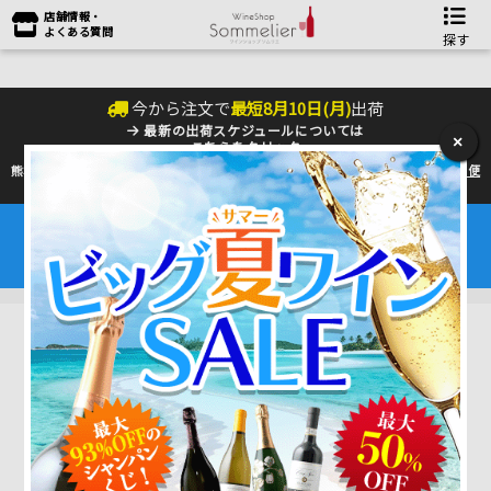
店舗情報・
よくある質問
探す
今から注文で
最短
8
月
10
日(
月
)
出荷
最新の出荷スケジュールについては
×
こちらをクリック
熊本地震の影響により九州への配送に遅れが生じております。最新情報は
佐川急便
のHP
をご確認下さい。
夏季の配送は『クール便』のご利用をお勧めいたします。
ワインは25℃以上で劣化するデリケートな商品です。
6～9月はワインを守るためにも是非ご利用ください。