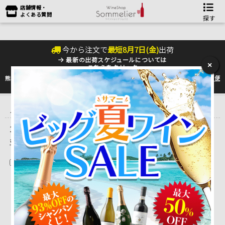
店舗情報・
よくある質問
探す
今から注文で
最短
8
月
7
日(
金
)
出荷
最新の出荷スケジュールについては
×
こちらをクリック
熊本地震の影響により九州への配送に遅れが生じております。最新情報は
佐川急便
のHP
をご確認下さい。
トップ
＞
産地で探す
＞
フランス
＞
ブルゴーニュワイン
＞
SAS ド
メーヌ・パラン
1 ～ 8 件目を表示しています。（全8件）
並べ替え
在庫切れを除く