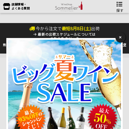
店舗情報・
よくある質問
探す
今から注文で
最短
8
月
8
日(
土
)
出荷
最新の出荷スケジュールについては
×
こちらをクリック
熊本地震の影響により九州への配送に遅れが生じております。最新情報は
佐川急便
のHP
をご確認下さい。