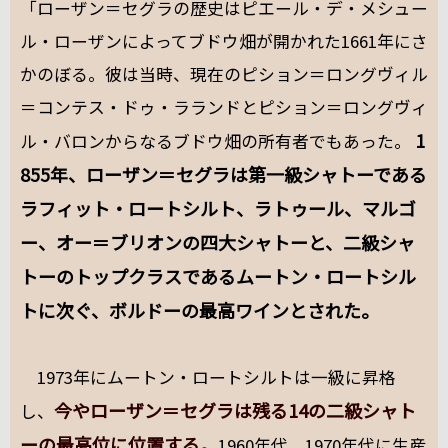
「ローザン＝セグラの歴史はピエール・デ・メシュー
ル・ローザンによってブドウ畑が開かれた1661年にさ
かのぼる。彼は当時、現在のピション＝ロングヴィル
＝コンテス・ドゥ・ラランドとピション＝ロングヴィ
1
ル・バロンからなるブドウ畑の所有者でもあった。
855年、ローザン＝セグラは第一級シャトーである
ラフィット・ロートシルト、ラトゥール、マルゴ
ー、オー＝ブリオンの四大シャトーと、二級シャ
トーのトップクラスであるムートン・ロートシル
トに次ぐ、ボルドーの最高ワインとされた。
1973年にムートン・ロートシルトは一級に昇格
今やローザン＝セグラは残る14の二級シャト
し、
ーの最高位に位置する。
1960年代、1970年代に生産