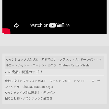
ワインショップソムリエ
>
産地で探す
>
フランス
>
ボルドーワイン
>
マ
ルゴー
>
シャトー・ローザン・セグラ Chateau Rauzan-Segla
この商品の関連カテゴリ
産地で探す
>
フランス
>
ボルドーワイン
>
マルゴー
>
シャトー・ローザ
ン・セグラ Chateau Rauzan-Segla
ワインをタイプ別に選ぶ♪
>
赤ワイン
掘り出し物
>
グランヴァンが最安値