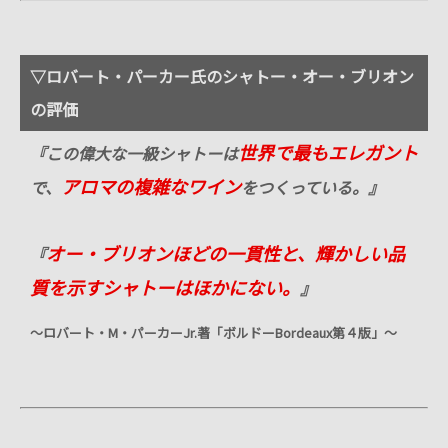
▽ロバート・パーカー氏のシャトー・オー・ブリオン
の評価
世界で最もエレガント
『この偉大な一級シャトーは
アロマの複雑なワイン
で、
をつくっている。』
オー・ブリオンほどの一貫性と、輝かしい品
『
質を示すシャトーはほかにない。
』
～ロバート・
M
・パーカー
Jr.
著「ボルドー
Bordeaux
第４版」～