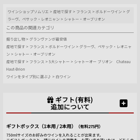
ワインショップソムリエ
>
産地で探す
>
フランス
>
ボルドーワイン
>
グ
ラーヴ、ペサック・レオニャン
>
シャトー・オーブリオン
この商品の関連カテゴリ
掘り出し物
>
グランヴァンが最安値
産地で探す
>
フランス
>
ボルドーワイン
>
グラーヴ、ペサック・レオニャ
ン
>
シャトー・オーブリオン
産地で探す
>
フランス
>
5大シャトー
>
シャトーオー ブリオン Chateau
Haut-Brion
ワインをタイプ別に選ぶ♪
>
白ワイン
ギフト(有料)
追加について
ギフトボックス（1本用 / 2本用）
（有料275円）
750mlサイズのお好みのワインを入れることが出来ます。
※ギフトボックスと一緒にワインを複数本、お買い求め頂いたは、どちらの