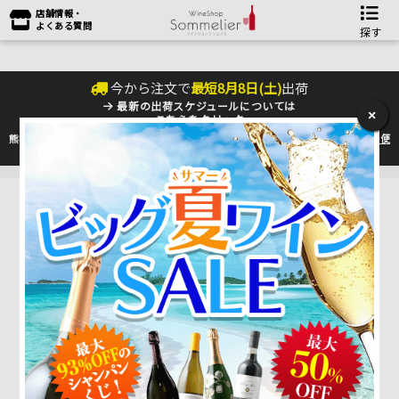
店舗情報・
よくある質問
探す
今から注文で
最短
8
月
8
日(
土
)
出荷
最新の出荷スケジュールについては
×
こちらをクリック
熊本地震の影響により九州への配送に遅れが生じております。最新情報は
佐川急便
のHP
をご確認下さい。