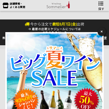
店舗情報・
よくある質問
探す
今から注文で
最短
8
月
7
日(
金
)
出荷
最新の出荷スケジュールについては
×
こちらをクリック
熊本地震の影響により九州への配送に遅れが生じております。最新情報は
佐川急便
のHP
をご確認下さい。