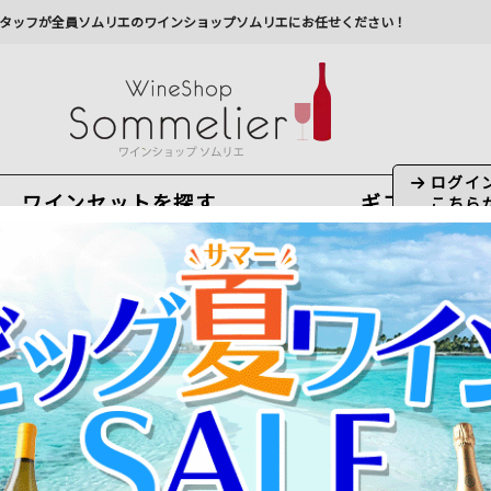
タッフが全員ソムリエのワインショップソムリエにお任せください！
ワインセットを探す
ギフト
今から注文で
最短
8
月
9
日(
日
)
出荷
最新の出荷スケジュールについては
こちらをクリ
州への配送に遅れが生じております。最新情報は
佐川急
ドーワイン
＞
ポイヤック
＞
シャトー・オー・バタイエ
6件）
れを除く