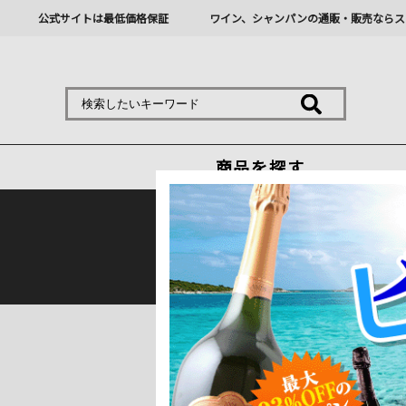
公式サイトは最低価格保証
ワイン、シャンパンの通販・販売ならス
商品を探す
熊本地震の影響により九
トップ
＞
産地で探す
＞
フランス
＞
ボル
1 ～ 6 件目を表示しています。（全
並べ替え
在庫切