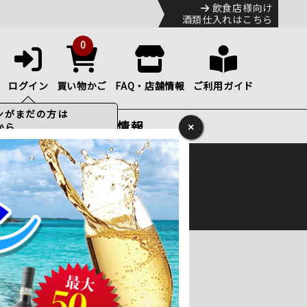
飲食店様向け
酒類仕入れはこちら
0
ログイン
買い物かご
FAQ・店舗情報
ご利用ガイド
特集・お得情報
×
ック
便のHP
をご確認下さい。