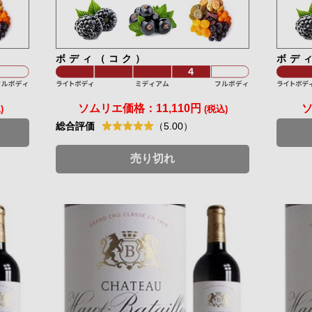
ボディ（コク）
ボデ
ソムリエ価格：
11,110円
)
(税込)
総合評価
（5.00）
売り切れ