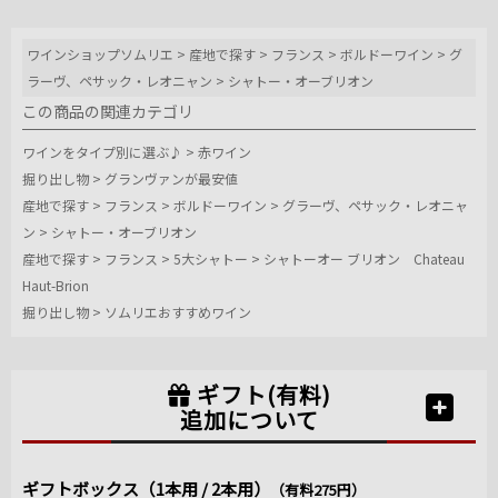
ワインショップソムリエ
>
産地で探す
>
フランス
>
ボルドーワイン
>
グ
ラーヴ、ペサック・レオニャン
>
シャトー・オーブリオン
この商品の関連カテゴリ
ワインをタイプ別に選ぶ♪
>
赤ワイン
掘り出し物
>
グランヴァンが最安値
産地で探す
>
フランス
>
ボルドーワイン
>
グラーヴ、ペサック・レオニャ
ン
>
シャトー・オーブリオン
産地で探す
>
フランス
>
5大シャトー
>
シャトーオー ブリオン Chateau
Haut-Brion
掘り出し物
>
ソムリエおすすめワイン
ギフト(有料)
追加について
ギフトボックス（1本用 / 2本用）
（有料275円）