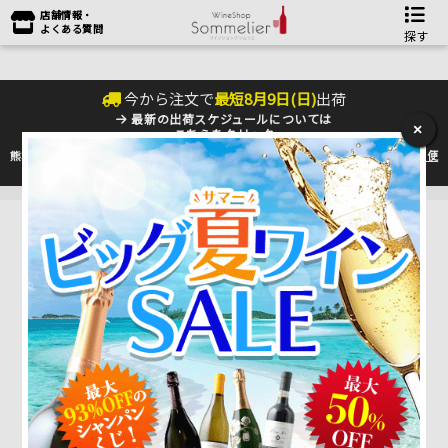
店舗情報・
よくある質問
探す
今から注文で
最短
8
月
9
日(
日
)
出荷
最新の出荷スケジュールについては
×
こちらをクリック
熊本地震の影響により九州への配送に遅れが生じております。最新情報は
佐川急便
のHP
をご確認下さい。