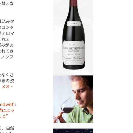
を越えな
仕込みタ
のコンタ
うアロマ
くれま
深みがあ
まれてき
、ノンフ
をなくさ
ままの姿
、
メオ・
and withi
毎年自然によっ
と”
く、自然