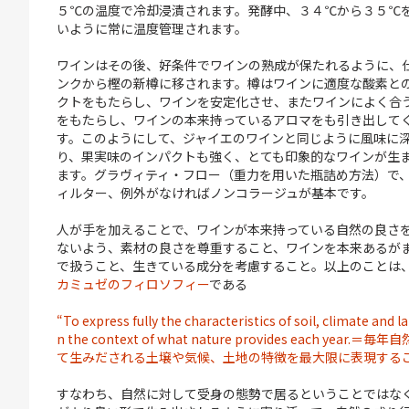
５℃の温度で冷却浸漬されます。発酵中、３４℃から３５℃
いように常に温度管理されます。
ワインはその後、好条件でワインの熟成が保たれるように、
ンクから樫の新樽に移されます。樽はワインに適度な酸素と
クトをもたらし、ワインを安定化させ、またワインによく合
をもたらし、ワインの本来持っているアロマをも引き出して
す。このようにして、ジャイエのワインと同じように風味に
り、果実味のインパクトも強く、とても印象的なワインが生
ます。グラヴィティ・フロー（重力を用いた瓶詰め方法）で
ィルター、例外がなければノンコラージュが基本です。
人が手を加えることで、ワインが本来持っている自然の良さ
ないよう、素材の良さを尊重すること、ワインを本来あるが
で扱うこと、生きている成分を考慮すること。以上のことは
カミュゼのフィロソフィー
である
“To express fully the characteristics of soil, climate and l
n the context of what nature provides each year.＝
て生みだされる土壌や気候、土地の特徴を最大限に表現するこ
すなわち、自然に対して受身の態勢で居るということではな