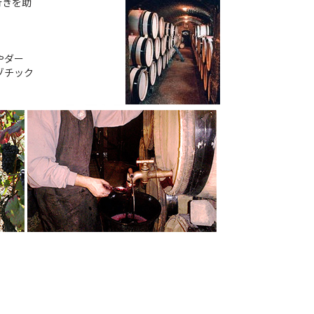
行きを助
やダー
ゾチック