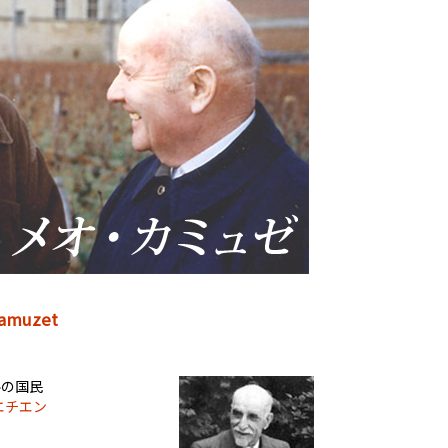
muzet
ルの国民
エチエン