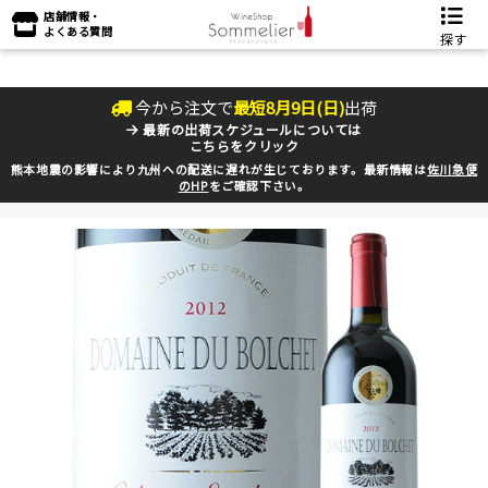
店舗情報・
よくある質問
探す
今から注文で
最短
8
月
9
日(
日
)
出荷
最新の出荷スケジュールについては
こちらをクリック
熊本地震の影響により九州への配送に遅れが生じております。最新情報は
佐川急便
のHP
をご確認下さい。