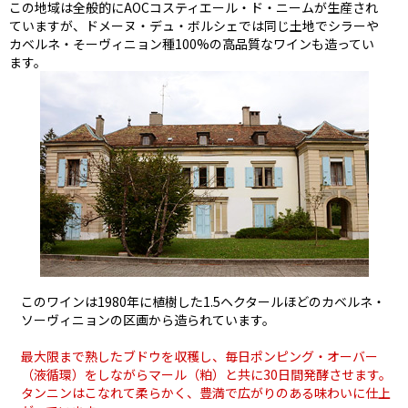
この地域は全般的にAOCコスティエール・ド・ニームが生産され
ていますが、ドメーヌ・デュ・ボルシェでは同じ土地でシラーや
カベルネ・そーヴィニョン種100%の高品質なワインも造ってい
ます。
このワインは1980年に植樹した1.5ヘクタールほどのカベルネ・
ソーヴィニョンの区画から造られています。
最大限まで熟したブドウを収穫し、毎日ポンピング・オーバー
（液循環）をしながらマール（粕）と共に30日間発酵させます。
タンニンはこなれて柔らかく、豊満で広がりのある味わいに仕上