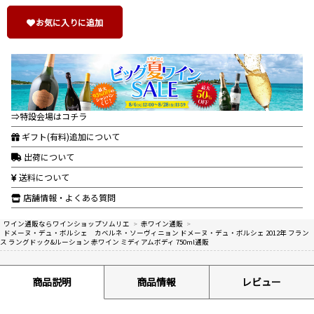
お気に入りに追加
⇒特設会場はコチラ
ギフト(有料)追加について
出荷について
送料について
店舗情報・よくある質問
ワイン通販ならワインショップソムリエ
>
赤ワイン通販
>
ドメーヌ・デュ・ボルシェ カベルネ・ソーヴィニョン ドメーヌ・デュ・ボルシェ 2012年 フラン
ス ラングドック&ルーション 赤ワイン ミディアムボディ 750ml通販
商品説明
商品情報
レビュー