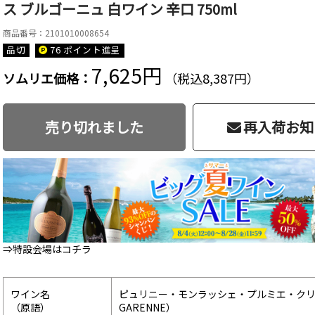
ス ブルゴーニュ 白ワイン 辛口 750ml
商品番号：2101010008654
品切
76 ポイント
進呈
7,625円
ソムリエ価格：
（税込8,387円）
売り切れました
再入荷お知
⇒特設会場はコチラ
ワイン名
ピュリニー・モンラッシェ・プルミエ・クリュ・ラ・
（原語）
GARENNE）