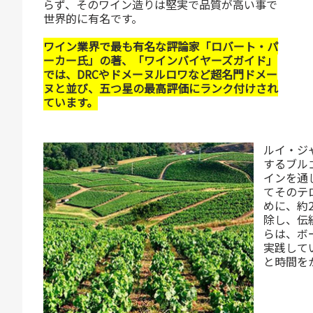
らず、そのワイン造りは堅実で品質が高い事で
世界的に有名です。
ワイン業界で最も有名な評論家「ロバート・パ
ーカー氏」の著、「ワインバイヤーズガイド」
では、DRCやドメーヌルロワなど超名門ドメー
ヌと並び、五つ星の最高評価にランク付けされ
ています。
ルイ・ジ
するブル
インを通
てそのテ
めに、約
除し、伝
らは、ボ
実践して
と時間を