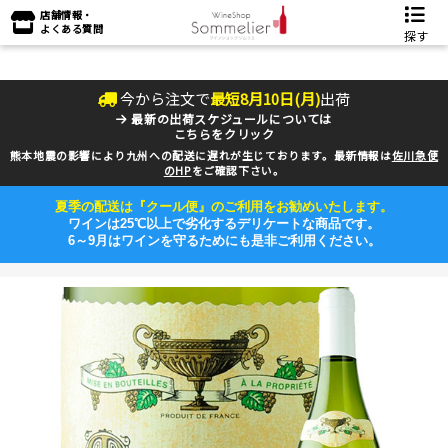
店舗情報・
よくある質問
探す
今から注文で
最短
8
月
10
日(
月
)
出荷
最新の出荷スケジュールについては
こちらをクリック
熊本地震の影響により九州への配送に遅れが生じております。最新情報は
佐川急便
のHP
をご確認下さい。
夏季の配送は『クール便』のご利用をお勧めいたします。
ワインは25℃以上で劣化するデリケートな商品です。
6～9月はワインを守るためにも是非ご利用ください。