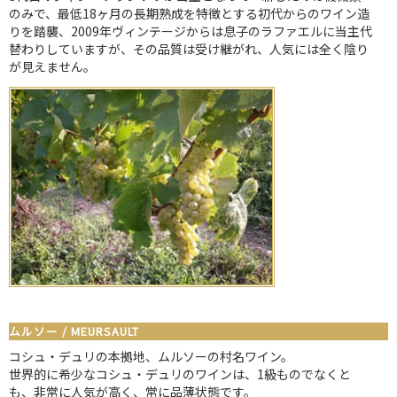
のみで、最低18ヶ月の長期熟成を特徴とする初代からのワイン造
りを踏襲、2009年ヴィンテージからは息子のラファエルに当主代
替わりしていますが、その品質は受け継がれ、人気には全く陰り
が見えません。
ムルソー / MEURSAULT
コシュ・デュリの本拠地、ムルソーの村名ワイン。
世界的に希少なコシュ・デュリのワインは、1級ものでなくと
も、非常に人気が高く、常に品薄状態です。