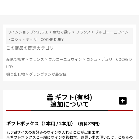
ワインショップソムリエ
>
産地で探す
>
フランス
>
ブルゴーニュワイン
>
コシュ・デュリ COCHE DURY
この商品の関連カテゴリ
産地で探す
>
フランス
>
ブルゴーニュワイン
>
コシュ・デュリ COCHE D
URY
掘り出し物
>
グランヴァンが最安値
ギフト(有料)
追加について
ギフトボックス（1本用 / 2本用）
（有料275円）
750mlサイズのお好みのワインを入れることが出来ます。
※ギフトボックスと一緒にワインを複数本、お買い求め頂いたは、どちらの