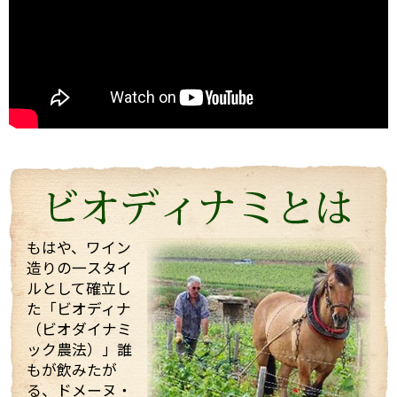
2004年にも当店スタッフが訪れましたが、今回改めて
お会いすることができました。
うわさ通りの？！とても楽しい（変わった・・・）方
でしたが、
ワイン醸造に対する自身のフィロソフィ（哲学）を強
く持った志の高い醸造家でした。
今回は、他のお客様もいらっしゃりとても忙しい中私
たちを迎えてくれて、試飲も全部で21種類！もさせて
くれました。 途中で「もう大丈夫ですよ・・・」と言
っても、「これを飲んでくれ」と、どんどんいろいろ
なワインを持ってきてくれてワインや畑や自分の考え
などたくさん話していただきました！
もはや、ワイン
造りの一スタイ
そんな訪問の様子を一部まとめしたのでご覧くださ
ルとして確立し
い。 また動画も撮影したものをほんの少しまとめまし
た「ビオディナ
たのでご一緒にどうぞ。 少しでもマルシャンの熱い思
いが伝わればいいなと思っています。
（ビオダイナミ
ック農法）」誰
もが飲みたが
る、ドメーヌ・