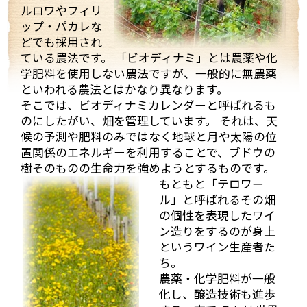
ルロワやフィリ
ップ・パカレな
どでも採用され
ている農法です。 「ビオディナミ」とは農薬や化
まず、着いて初めにマルシャンのヴィラージュクラス
学肥料を使用しない農法ですが、一般的に無農薬
の傑作ともいうべき、ワンランク上のブルゴーニュ・
といわれる農法とはかなり異なります。
ルージュ、「キュヴェ・アヴァロン」。
そこでは、ビオディナミカレンダーと呼ばれるも
「キュヴェ・アヴァ
ロン」は、樹齢30年
のにしたがい、畑を管理しています。 それは、天
ほどのブドウを使用
候の予測や肥料のみではなく地球と月や太陽の位
し醸造され、樽熟成
置関係のエネルギーを利用することで、ブドウの
（新樽は使用しな
樹そのものの生命力を強めようとするものです。
い）を2年行った後、
もともと「テロワー
ステンレスタンクへ
ル」と呼ばれるその畑
移されます。
の個性を表現したワイ
最初に2011年ヴィン
ン造りをするのが身上
テージから試飲。
というワイン生産者た
丁度この時、樽から
ち。
タンクに移した状態
農薬・化学肥料が一般
でタンクから直接取
化し、醸造技術も進歩
ってきてくれまし