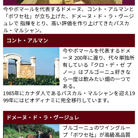
今やポマールを代表するドメーヌ、コント・アルマンと
「ボワセ社」が立ち上げた、ドメーヌ・ド・ラ・ヴージ
ュレで 指揮をとり、高い評価を作り上げてきたパスカ
ル・マルシャン。
コント・アルマン
今やポマールを代表するドメ
ーヌ 200年に渡り、代々単独所
有している『クロ・デ・ゼ プ
ノー』はブルゴーニュ好きな
ら一度は飲みたい畑の一つで
ある。
1985年にカナダ人であるパスカル・マルシャンを迎え19
99年にはビオディナミに完全移行しています。
ドメーヌ・ド・ラ・ヴージュレ
ブルゴーニュのワイングルー
プ「ボワセ社」が高級高品質