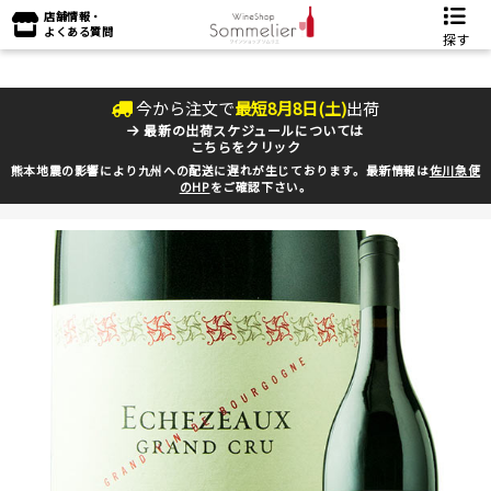
店舗情報・
よくある質問
探す
今から注文で
最短
8
月
8
日(
土
)
出荷
最新の出荷スケジュールについては
こちらをクリック
熊本地震の影響により九州への配送に遅れが生じております。最新情報は
佐川急便
のHP
をご確認下さい。