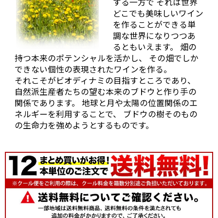
する一方で それは世界
た。チェリーやイチ
どこでも美味しいワイン
ゴなどの甘酸っぱい香りと酸味がしっかりしていてフ
を作ることができる単
ルーティーな果実味のまだ若々しさが目立つ状態で
調な世界になりつつあ
す。
るともいえます。 畑の
そして、2008年物の残りわずかのヴィンテージも出し
持つ本来のポテンシャルを活かし、 その畑でしか
ていただきました。
できない個性の表現されたワインを作る。
まだフルーティーさは残っていますが、タンニンをし
それこそがビオディナミの目指すところであり、
っかり感じる2011年よりしっかりとしたスタイル。
自然派生産者たちの望む本来のブドウと作り手の
関係であります。 地球と月や太陽の位置関係のエ
そして2010年。香りはもちろんフルーティーです、果
実味とタンニンなどとてもバランスのとれた印象でし
ネルギーを利用することで、 ブドウの樹そのもの
た。
の生命力を強めようとするものです。
そしてこの後
地下セラーへ
案内していた
だき、地下セ
ラー内でいろ
いろ試飲させ
ていただきま
した。