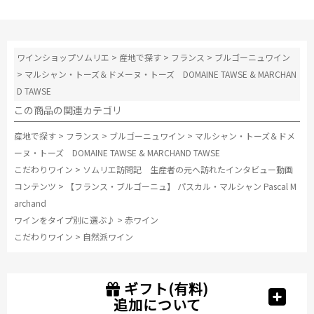
本当に良い年
だけわずかに
作るという今
ワインショップソムリエ
>
産地で探す
>
フランス
>
ブルゴーニュワイン
回は2011年の1樽しか造っていないという「ヴォーヌ・
ロマネ1erプティ・モン」を試飲。1樽しかないというの
>
マルシャン・トーズ＆ドメーヌ・トーズ DOMAINE TAWSE & MARCHAN
に、マルシャン氏はたっぷりとグラスに注いでくれま
D TAWSE
した。
この商品の関連カテゴリ
さらに、こちらも希少、年産300本のみのグランクリュ
産地で探す
>
フランス
>
ブルゴーニュワイン
>
マルシャン・トーズ＆ドメ
「クロ・ド・ラ・ロッシュ」。 華やかな香りとシルキ
ーヌ・トーズ DOMAINE TAWSE & MARCHAND TAWSE
ーな味わい、ほんのり甘い樽香の素晴らしいポテンシ
こだわりワイン
>
ソムリエ訪問記 生産者の元へ訪れたインタビュー動画
ャル。
コンテンツ
>
【フランス・ブルゴーニュ】 パスカル・マルシャン Pascal M
archand
そして、力強い味わいの「ラトリシエール・シャンベ
ワインをタイプ別に選ぶ♪
>
赤ワイン
ルタン」。 優しい酸味と溶け込んだタンニンが柔らか
こだわりワイン
>
自然派ワイン
く、今飲んでも美味しいラトリシエールらしい仕上が
り。
ギフト(有料)
この地下セラーで最後のワイン「ボンヌマール」。 フ
追加について
ローラル＆フルーティー、華やかな香りと甘いフルー