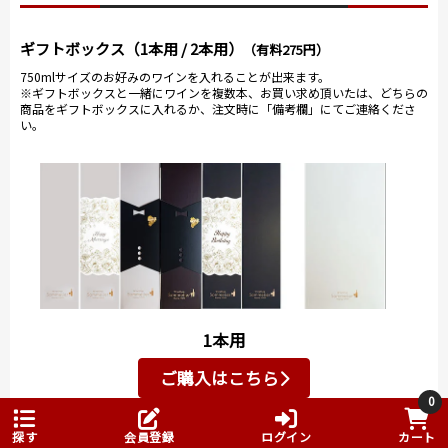
ツの香りと味わい。 濃すぎず品のあるバランスが素晴
らしい！
ギフトボックス（1本用 / 2本用）
（有料275円）
とにかく当店でも手に入らなかった希少なグランクリ
750mlサイズのお好みのワインを入れることが出来ます。
※ギフトボックスと一緒にワインを複数本、お買い求め頂いたは、どちらの
ュ（グランクリュは100％新樽使用だそうです）など沢
商品をギフトボックスに入れるか、注文時に「備考欄」にてご連絡くださ
山試飲させていただきました。
い。
こんなに大盤振る舞いで試飲させているのでもしかし
て販売分がなくなっているのでは？？と思うほど気前
のいいマルシャン氏です。
また、場所は最初
の試飲ルーム兼タ
ンク貯蔵庫に戻
り、試飲とマルシ
ャン氏のトークが
始まります。
1本用
マルシャン氏は、
ご購入はこちら
これまでの経験を
0
生かしビオディナ
2本用
ミを行う醸造家。
探す
会員登録
ログイン
カート
もちろんブドウは