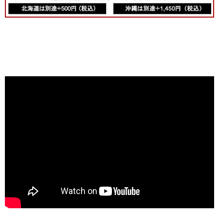
当店では取扱
いのない、
「フィクサン
1erクロ・デ・
キャピトル」
や「ボーヌ・
1er」などな
ど・・・次々
と試飲。なか
でも「ニュ
イ・サン・ジ
ョルジュ1erペ
リエール」
は、薫り高
く、バランス
のよく、ボリ
ュームもしっ
かりの素晴ら
しいワインで
した。 また、