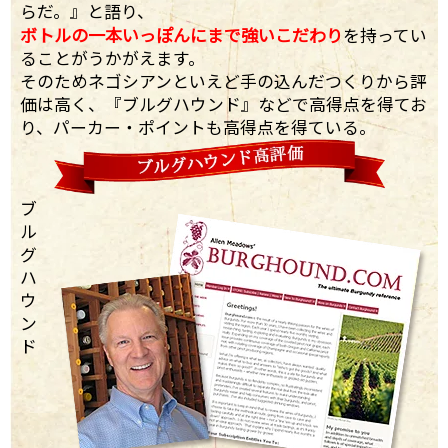
らだ。』と語り、
ボトルの一本いっぽんにまで強いこだわり
を持ってい
ることがうかがえます。
そのためネゴシアンといえど手の込んだつくりから評
価は高く、『ブルグハウンド』などで高得点を得てお
り、パーカー・ポイントも高得点を得ている。
ブ
ル
グ
ハ
ウ
ン
ド