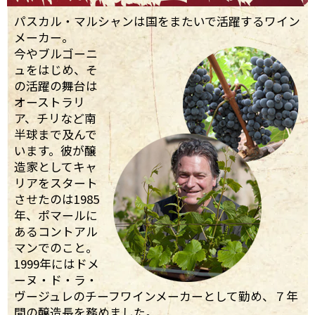
パスカル・マルシャンは国をまたいで活躍するワイン
メーカー。
今やブルゴーニ
ュをはじめ、そ
の活躍の舞台は
オーストラリ
ア、チリなど南
半球まで及んで
います。彼が醸
造家としてキャ
リアをスタート
させたのは1985
年、ポマールに
あるコントアル
マンでのこと。
1999年にはドメ
ーヌ・ド・ラ・
ヴージュレのチーフワインメーカーとして勤め、７年
間の醸造長を務めました。