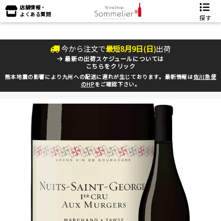
店舗情報・
よくある質問
探す
今から注文で
最短
8
月
9
日(
日
)
出荷
最新の出荷スケジュールについては
こちらをクリック
熊本地震の影響により九州への配送に遅れが生じております。最新情報は
佐川急便
のHP
をご確認下さい。