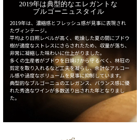
2019年は典型的なエレガントな
ブルゴーニュスタイル
2019年は、濃縮感とフレッシュ感が見事に表現され
たヴィンテージ。
平均より日照レベルが高く、乾燥した夏の間にブドウ
樹が適度なストレスにさらされたため、収量が落ち、
非常に凝縮した味わいに仕上がりました。
多くの生産者がブドウを日焼けから守るべく、林冠の
剪定を取り入れるなど工夫を凝らし、余計なアルコー
ル感や過度なボリュームを見事に抑制しています。
典型的なブルゴーニュのエレガンス、バランス感に優
れた秀逸なワインが多数送り出された年となりまし
た。