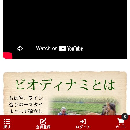
ブルゴーニュのボーヌに本拠を構える「パスカル・マ
ルシャン」。
2004年にも当店スタッフが訪れましたが、今回改めて
お会いすることができました。
うわさ通りの？！とても楽しい（変わった・・・）方
でしたが、
ワイン醸造に対する自身のフィロソフィ（哲学）を強
く持った志の高い醸造家でした。
今回は、他のお客様もいらっしゃりとても忙しい中私
たちを迎えてくれて、試飲も全部で21種類！もさせて
くれました。 途中で「もう大丈夫ですよ・・・」と言
っても、「これを飲んでくれ」と、どんどんいろいろ
なワインを持ってきてくれてワインや畑や自分の考え
などたくさん話していただきました！
もはや、ワイン
造りの一スタイ
そんな訪問の様子を一部まとめしたのでご覧くださ
ルとして確立し
い。 また動画も撮影したものをほんの少しまとめまし
0
た「ビオディナ
たのでご一緒にどうぞ。 少しでもマルシャンの熱い思
いが伝わればいいなと思っています。
（ビオダイナミ
探す
会員登録
ログイン
カート