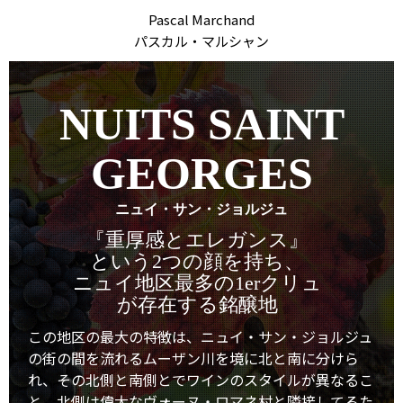
Pascal Marchand
パスカル・マルシャン
NUITS SAINT
GEORGES
ニュイ・サン・ジョルジュ
『重厚感とエレガンス』
という2つの顔を持ち、
ニュイ地区最多の1erクリュ
が存在する銘醸地
この地区の最大の特徴は、ニュイ・サン・ジョルジュ
の街の間を流れるムーザン川を境に北と南に分けら
れ、その北側と南側とでワインのスタイルが異なるこ
と。北側は偉大なヴォーヌ・ロマネ村と隣接してるた