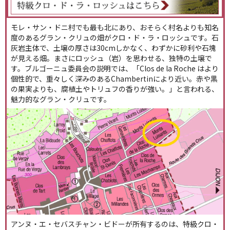
モレ・サン・ドニ村でも最も北にあり、おそらく村名よりも知名
度のあるグラン・クリュの畑がクロ・ド・ラ・ロッシュです。石
灰岩主体で、土壌の厚さは30cmしかなく、わずかに砂利や石塊
が見える畑。まさにロッシュ（岩）を思わせる、独特の土壌で
す。ブルゴーニュ委員会の説明では、「Clos de la Roche はより
個性的で、重々しく深みのあるChambertinにより近い。赤や黒
の果実よりも、腐植土やトリュフの香りが強い。」と言われる、
魅力的なグラン・クリュです。
アンヌ・エ・セバスチャン・ビドーが所有するのは、特級クロ・