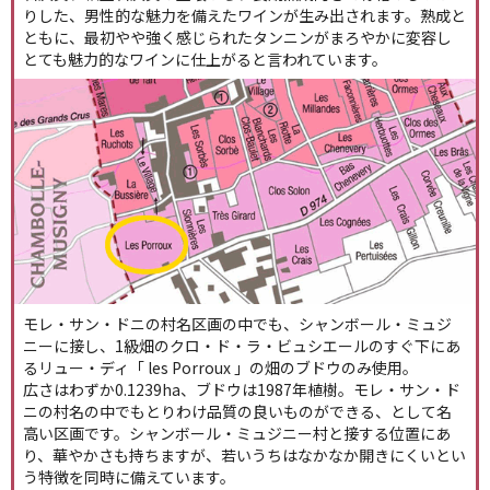
りした、男性的な魅力を備えたワインが生み出されます。熟成と
ともに、最初やや強く感じられたタンニンがまろやかに変容し
とても魅力的なワインに仕上がると言われています。
モレ・サン・ドニの村名区画の中でも、シャンボール・ミュジ
ニーに接し、1級畑のクロ・ド・ラ・ビュシエールのすぐ下にあ
るリュー・ディ「 les Porroux 」の畑のブドウのみ使用。
広さはわずか0.1239ha、ブドウは1987年植樹。モレ・サン・ド
ニの村名の中でもとりわけ品質の良いものができる、として名
高い区画です。シャンボール・ミュジニー村と接する位置にあ
り、華やかさも持ちますが、若いうちはなかなか開きにくいとい
う特徴を同時に備えています。