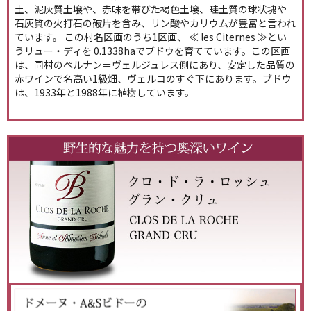
土、泥灰質土壌や、赤味を帯びた褐色土壌、珪土質の球状塊や
石灰質の火打石の破片を含み、リン酸やカリウムが豊富と言われ
ています。 この村名区画のうち1区画、 ≪ les Citernes ≫とい
うリュー・ディを 0.1338haでブドウを育てています。この区画
は、同村のペルナン＝ヴェルジュレス側にあり、安定した品質の
赤ワインで名高い1級畑、ヴェルコのすぐ下にあります。ブドウ
は、1933年と1988年に植樹しています。