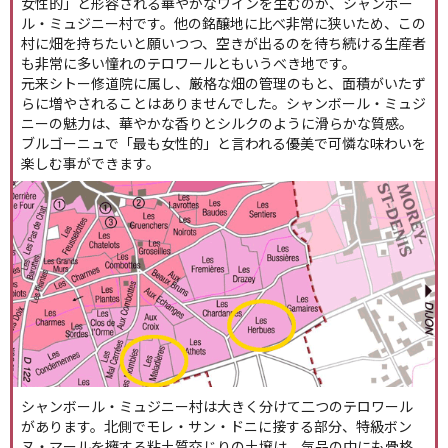
女性的」と形容される華やかなワインを生むのが、シャンボー
ル・ミュジニー村です。他の銘醸地に比べ非常に狭いため、この
村に畑を持ちたいと願いつつ、空きが出るのを待ち続ける生産者
も非常に多い憧れのテロワールともいうべき地です。
元来シトー修道院に属し、厳格な畑の管理のもと、面積がいたず
らに増やされることはありませんでした。シャンボール・ミュジ
ニーの魅力は、華やかな香りとシルクのように滑らかな質感。
ブルゴーニュで「最も女性的」と言われる優美で可憐な味わいを
楽しむ事ができます。
シャンボール・ミュジニー村は大きく分けて二つのテロワール
があります。北側でモレ・サン・ドニに接する部分、特級ボン
ヌ・マールを擁する粘土質交じりの土壌は、気品の中にも骨格