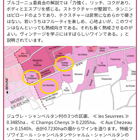
ブルゴーニュ委員会の解説では「力強く、リッチ、コクがあり、
ボディとエスプリを感じる。ストラクチャーが堅固で、タンニン
はビロードのようであり、テクスチャーは非常になめらかで硬さ
はない。若いうちはフルーティを楽しめ、心地よいが、このワイ
ンはなんといっても熟成向きである。それも長く熟成させるのが
よい。ヴィンテージを学ぶにはすばらしいワインである。」と
説明されています。
ジュヴレ・シャンベルタン村の3つの区画、 ≪ les Seuvrees ≫
0.3485ha 、≪ Champs Chenys ≫ 0.2205ha、 ≪ Aux Chezeau
x ≫ 0.1540h、合計0.7230haの畑からワインを造ります。特級マ
ゾワイエール・シャンベルタンやシャルム・シャンベルタンの