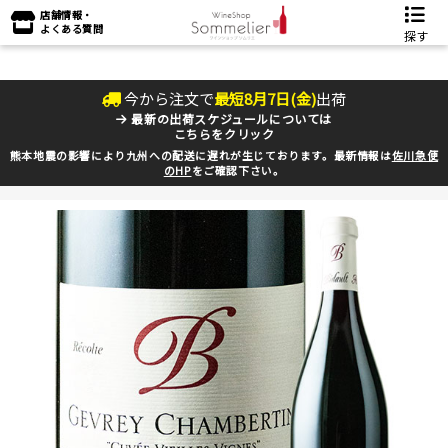
店舗情報・
よくある質問
探す
今から注文で
最短
8
月
7
日(
金
)
出荷
最新の出荷スケジュールについては
こちらをクリック
熊本地震の影響により九州への配送に遅れが生じております。最新情報は
佐川急便
のHP
をご確認下さい。