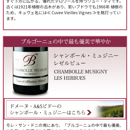
すぐ下方に広がる、優れたテロワールを持つリュー・ディです。
古くは1921年植樹の古木があり、若いブドウでも1966年 植樹の
ため、キュヴェ名には≪ Cuvee Vieilles Vignes ≫を銘打ってい
ます。
モレ・サン・ドニの南にあり、「ブルゴーニュの中で最も優美、