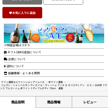
お気に入りに追加
⇒特設会場はコチラ
ギフト(有料)追加について
出荷について
送料について
店舗情報・よくある質問
ワイン通販ならワインショップソムリエ
>
赤ワイン通販
>
ジュヴレ・シャンベルタン ヴィエイユ・ヴィーニュ アンヌ エ セバスティアン ビドー 2020年 フラ
ンス ブルゴーニュ 赤ワイン ミディアムボディ 750ml 通販
商品説明
商品情報
レビュー