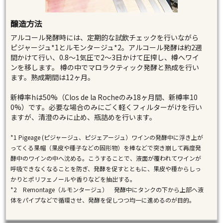
醸造方法
アルコール発酵時には、定期的な試飲チェックを行いながら
ピジャージュ*1とルモンタージュ*2。アルコール発酵は約2週
間かけて行い、0.8～1気圧で2～3日かけて圧搾し、樽へワイ
ンを移します。 樽の中でマロラクティック発酵と熟成を行い
ます。熟成期間は12ヶ月。
新樽率hは50%（Clos de la Rocheのみ18ヶ月間、新樽率10
0%）です。必要な場合のみにごく軽くフィルターがけを行い
ますが、清澄のみに止め、瓶詰めを行います。
*1 Pigeage (ピジャージュ、ピジェアージュ）ワインの発酵中に浮き上が
ってくる果帽（果皮や種子などの固形物）を棒などで突き崩して再度発
酵中のワインの中へ沈める。こうすることで、液面が覆われてワインが
呼吸できなくなることを防ぎ、発酵を促すとともに、果皮や種からしっ
かりとポリフェノールや香りなどを抽出する。
*2 Remontage（ルモンタージュ） 発酵中にタンクの下から上部へ液
体をパイプなどで循環させ、発酵を促しつつ均一に進めるのが目的。