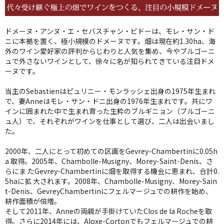
ドメーヌ・アンヌ・エ・セバスチャン・ビドーは、モレ・サン・ド
ニに本拠を置く、極小規模のドメーヌです。畑は現在約1.30ha、海
外のワイン愛好家の評判からじわりと人気を集め、今やブルゴーニ
ュで外さないワインとして、徐々に名が知られてきている注目ドメ
ーヌです。
当主のSebastienはピュリニー・モンラッシェ出身の1975年生まれ
で、妻Anneはモレ・サン・ドニ出身の1976年生まれです。共にワ
インに囲まれた中で生まれ育った生粋のブルギニョン（ブルゴーニ
ュ人）で、それぞれがワインを仕事として選び、二人は出会いまし
た。
2000年、二人にとって初めての区画をGevrey-Chambertinに0.05h
a 取得。2005年、Chambolle-Musigny、Morey-Saint-Denis、さ
らにま たGevrey-Chambertinに畑を取得する機会に恵まれ、合計0.
5haに拡 大されます。2008年、Chambolle-Musigny、Morey-Sain
t-Denis、GevreyChambertinにフェルマージュでの耕作を始め、
耕作面積が倍増。
そして2011年、Anneの両親が手掛けていたClos de la Rocheを取
得。さらに2014年には、Aloxe-Cortonでもフェルマージュでの耕