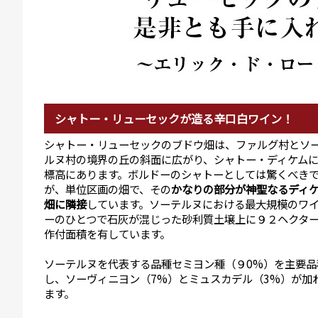
シャトー・リューセックが造る辛口白ワイン！
シャトー・リューセックのブドウ畑は、ファルグ村とソ
ルヌ村の境界の丘の斜面に広がり、シャトー・ディケム
標高にあります。ボルドーのシャトーとしては驚くべき
が、単位区画の畑で、その
かなりの部分が神聖なるディ
畑に隣接
しています。ソーテルヌにおける最大規模のワ
ーのひとつで石灰が混じった砂利質土壌上に９２ヘクタ
作付面積を有しています。
ソーテルヌを代表する品種セミヨン種（９0%）を主要品
し、ソーヴィニヨン（7%）とミュスカデル（3%）が加
ます。