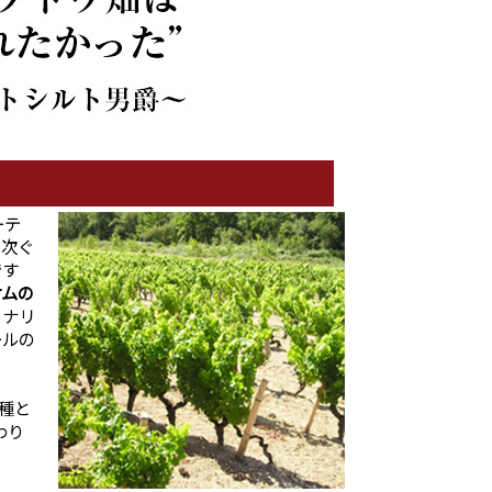
ーテ
に次ぐ
です
ケムの
イナリ
ールの
種と
わり