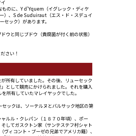
ワイ
のに、Y d’Yquem（イグレック・ディケ
ロー）、S de Suduiraut（エス・ド・スデュイ
リューセック）があります。
ブドウと同じブドウ（貴腐菌が付く前の状態）
ください！
士が所有していました。その後、リューセック
産」として競売にかけられました。それを購入
ルを所有していたマレイヤックでした。
ーセックは、ソーテルヌとバルサック地区の第
シャルル・クレパン（１８７０年頃）、ポー
、そしてガスクトン家（サンテステフ村シャト
ー（ヴィコント・ブーゼの兄弟でアメリカ籍）、