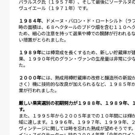
バラルスク氏（１９５７年）、そして最後にソーテルヌ
ヴュイエール（１９７１年）です。
１９８４年
、ドメーヌ・バロン・ド・ロートシルト（ラ
時の面積は、６８ヘクタールのブドウ畑を含む１１０ヘ
ため、細心の注意を持って選果や樽での醗酵が行われる
い措置がとられました。
１９８９年
には樽育成を長くするため、新しい貯蔵庫が
果、１９９０年代のグラン・ヴァンの生産量は非常に少
た。
２０００年
には、熟成用樽貯蔵庫の改修と醸造所の新設
さく）機に技術的な改良が加えられるなど、１９８５年
業が行われました。
厳しい果実選別の初期努力が１９８８年、１９８９年、
す。
また、１９９５年から２００５年までの１０年間には輝
域に達します。１９９６年、１９９７年、１９９９年、
ヴィンテージに関しては時を忘れた熟成が望めそうです
イン・スペクテーター』誌の２００４年度「今年のワイ