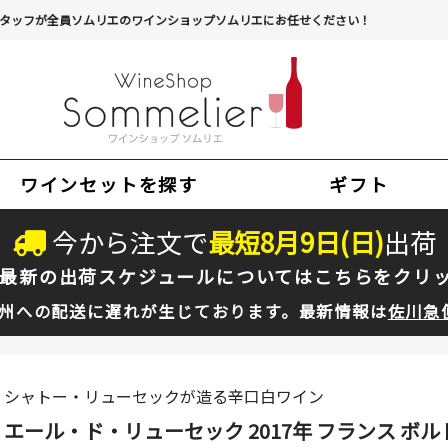
タッフが全員ソムリエのワインショップソムリエにお任せください！
ワインセットを探す
ギフト
今から注文で
最短
8
月
9
日(
日
)
出荷
最新の出荷スケジュールについては
こちらをクリ
州への配送に遅れが生じております。最新情報は
佐川急
シャトー・リューセックが造る辛口白ワイン
エール・ド・リューセック 2017年 フランス ボルドー