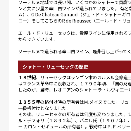
ソーテルヌ地域では長い間、いくつかのシャトーで貴腐
ンと共に少量の辛口白ワインが造られていました。 有名なも
ム）、G De Chateau Guiraud（ジェ・ド・シャトーギ
ロー）そしてこちらのR de Rieussec（エール・ド・
エール・ド・リューセックは、貴腐ワインに使用される
からできています。
ソーテルヌで造られる辛口白ワイン、是非召し上がって
シャトー・リューセックの歴史
１８世紀
、リューセックはランゴン市のカルメル会修道
はフランス革命中に没収され、１７９０年頃、「国の財
したのが、当時、レオニアンのシャトー ラ・ルヴィエー
１８５５年
の格付け時の所有者はＭ.メイヌでした。リュ
一級格付けとなりました。
その後、リューセックの所有者は何度も変わりました。
ル・デフォリ（１８９２年）、バニル氏（１９０７年）
ー カロン・セギュールの所有者）。戦時中はＰ.Ｆ.ベリ