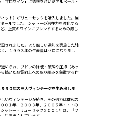
の「甘口ワイン」に情熱を注いだアルベール・
フィット）がリューセックを購入しました。当
クタールでした。シャトーの潜在力を強化する
など、上質のワインにブレンドするための厳し
建設されました。より厳しい選別を実施した結
なく、１９９３年の生産量はゼロになりまし
が進められ、ブドウの除梗・破砕や圧搾（あっ
から続いた品質向上への取り組みを象徴する作
１９９０年の三大ヴィンテージを生み出しま
かしいヴィンテージが続き、その努力は戴冠の
２００１年、２００３年、２００５年・・・の
。シャトー・リューセック２００１年は、『ワ
ン」に選出されています。