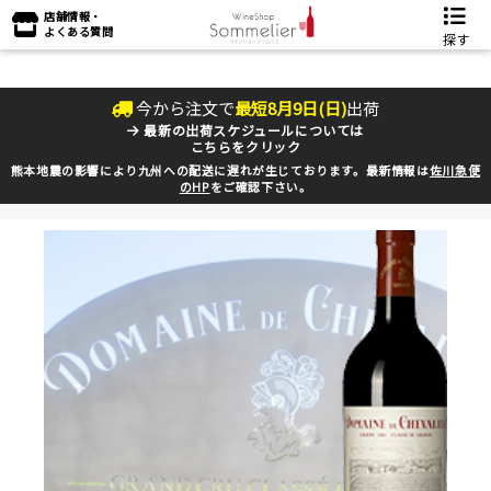
店舗情報・
よくある質問
探す
今から注文で
最短
8
月
9
日(
日
)
出荷
最新の出荷スケジュールについては
こちらをクリック
熊本地震の影響により九州への配送に遅れが生じております。最新情報は
佐川急便
のHP
をご確認下さい。