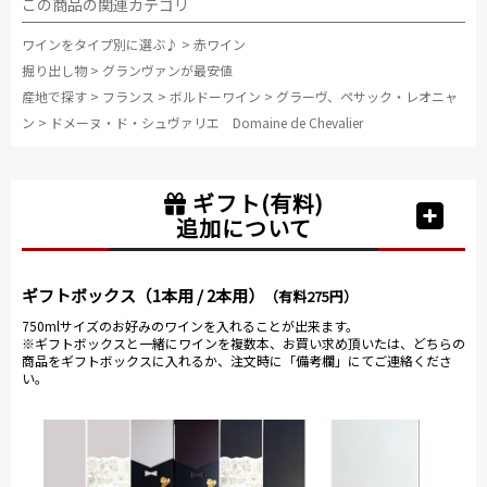
この商品の関連カテゴリ
ワインをタイプ別に選ぶ♪
>
赤ワイン
掘り出し物
>
グランヴァンが最安値
産地で探す
>
フランス
>
ボルドーワイン
>
グラーヴ、ペサック・レオニャ
ン
>
ドメーヌ・ド・シュヴァリエ Domaine de Chevalier
ギフト(有料)
追加について
ギフトボックス（1本用 / 2本用）
（有料275円）
750mlサイズのお好みのワインを入れることが出来ます。
※ギフトボックスと一緒にワインを複数本、お買い求め頂いたは、どちらの
商品をギフトボックスに入れるか、注文時に「備考欄」にてご連絡くださ
い。