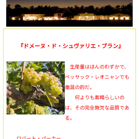
『ドメーヌ・ド・シュヴァリエ・ブラン』
生産量はほんのわずかで、
ペッサック・レオニャンでも
垂涎の的だ。
何よりも素晴らしいの
は、その完全無欠な品質であ
る。
ロバート・パーカー