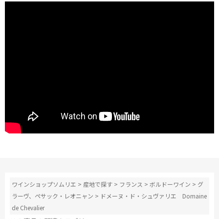
ワインショップソムリエ
>
産地で探す
>
フランス
>
ボルドーワイン
>
グ
ラーヴ、ペサック・レオニャン
>
ドメーヌ・ド・シュヴァリエ Domaine
de Chevalier