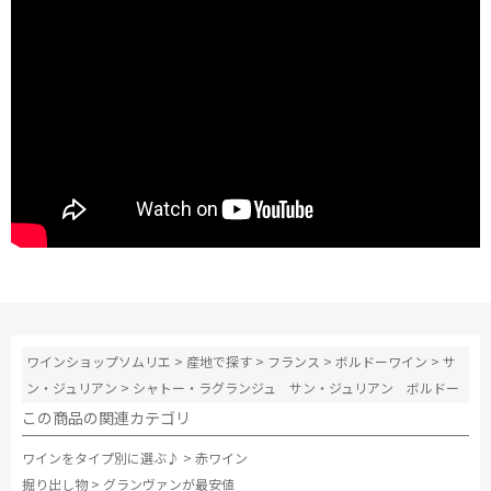
ワインショップソムリエ
>
産地で探す
>
フランス
>
ボルドーワイン
>
サ
ン・ジュリアン
>
シャトー・ラグランジュ サン・ジュリアン ボルドー
この商品の関連カテゴリ
ワインをタイプ別に選ぶ♪
>
赤ワイン
掘り出し物
>
グランヴァンが最安値