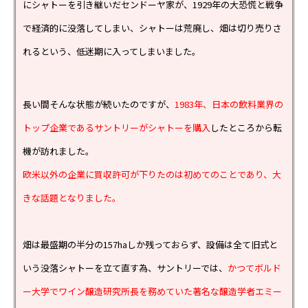
にシャトーを引き継いだセンドーヤ家が、1929年の大恐慌と戦争
で経済的に没落してしまい、シャトーは荒廃し、畑は切り売りさ
れるという、低迷期に入ってしまいました。
長い間そんな状態が続いたのですが、
1983年、日本の飲料業界の
トップ企業であるサントリーがシャトーを購入
したところから転
機が訪れました。
欧米以外の企業に買収許可が下りたのは初めてのことであり、大
きな話題となりました。
畑は最盛期の半分の157haしか残っておらず、設備は全て旧式と
いう没落シャトーを立て直す為、サントリーでは、
かつてボルド
ー大学でワイン醸造研究所長を務めていた著名な醸造学者エミー