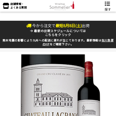
店舗情報・
よくある質問
探す
今から注文で
最短
8
月
8
日(
土
)
出荷
最新の出荷スケジュールについては
こちらをクリック
熊本地震の影響により九州への配送に遅れが生じております。最新情報は
佐川急便
のHP
をご確認下さい。