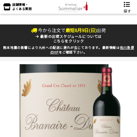
店舗情報・
よくある質問
探す
今から注文で
最短
8
月
9
日(
日
)
出荷
最新の出荷スケジュールについては
こちらをクリック
熊本地震の影響により九州への配送に遅れが生じております。最新情報は
佐川急便
のHP
をご確認下さい。