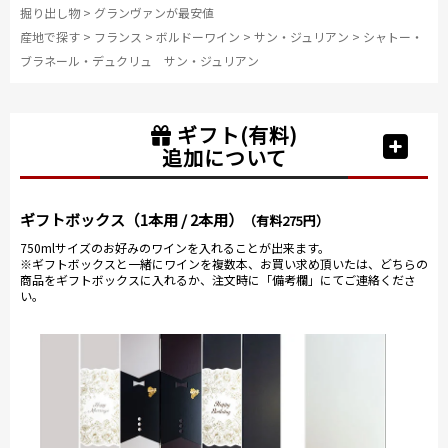
掘り出し物
>
グランヴァンが最安値
産地で探す
>
フランス
>
ボルドーワイン
>
サン・ジュリアン
>
シャトー・
ブラネール・デュクリュ サン・ジュリアン
ギフト(有料)
追加について
ギフトボックス（1本用 / 2本用）
（有料275円）
750mlサイズのお好みのワインを入れることが出来ます。
※ギフトボックスと一緒にワインを複数本、お買い求め頂いたは、どちらの
商品をギフトボックスに入れるか、注文時に「備考欄」にてご連絡くださ
い。