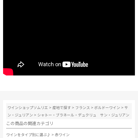
ワインショップソムリエ
>
産地で探す
>
フランス
>
ボルドーワイン
>
サ
ン・ジュリアン
>
シャトー・ブラネール・デュクリュ サン・ジュリアン
この商品の関連カテゴリ
ワインをタイプ別に選ぶ♪
>
赤ワイン