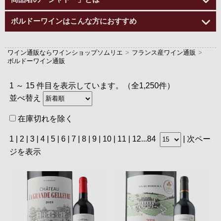
ボルドーワインはこんな方におすすめ
ワイン通販ならワインショップソムリエ
>
フランス産ワイン通販
>
ボルドーワイン通販
1 ～ 15 件目を表示しています。（全1,250件）
並べ替え
在庫切れを除く
1 |
2
|
3
|
4
|
5
|
6
|
7
|
8
|
9
|
10
|
11
|
12
...
84
|
次ペー
ジを表示