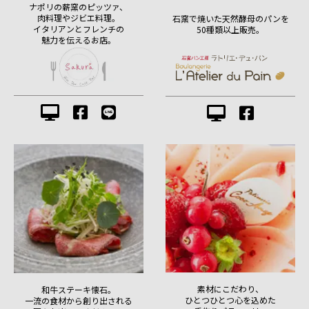
ナポリの薪窯のピッツァ、
肉料理やジビエ料理。
石窯で焼いた天然酵母のパンを
イタリアンとフレンチの
50種類以上販売。
魅力を伝えるお店。
素材にこだわり、
和牛ステーキ懐石。
ひとつひとつ心を込めた
一流の食材から創り出される