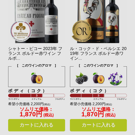
シャトー・ピコー 2023年 フ
ル・コック・ド・ベルシエ 20
ランス ボルドー赤ワイン フ
19年 フランス ボルドー赤ワ
ルボ...
イン...
[ このワインのアロマ ]
[ このワインのアロマ ]
ボディ（コク）
ボディ（コク）
希望小売価格 2,200円
希望小売価格 2,200円
(税込)
(税込)
ソムリエ価格：
ソムリエ価格：
1,870円
1,870円
(税込)
(税込)
カートに入れる
カートに入れる