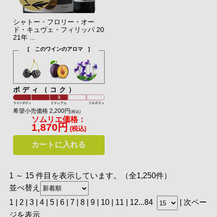
シャトー・フロリー・オー
ド・キュヴェ・フィリッパ 20
21年 ...
[ このワインのアロマ ]
ボディ（コク）
希望小売価格 2,200円
(税込)
ソムリエ価格：
1,870円
(税込)
カートに入れる
1 ～ 15 件目を表示しています。（全1,250件）
並べ替え
1 |
2
|
3
|
4
|
5
|
6
|
7
|
8
|
9
|
10
|
11
|
12
...
84
|
次ペー
ジを表示