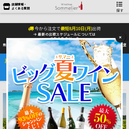
店舗情報・
よくある質問
探す
今から注文で
最短
8
月
10
日(
月
)
出荷
最新の出荷スケジュールについては
×
こちらをクリック
熊本地震の影響により九州への配送に遅れが生じております。最新情報は
佐川急便
のHP
をご確認下さい。
夏季の配送は『クール便』のご利用をお勧めいたします。
ワインは25℃以上で劣化するデリケートな商品です。
4～10月はワインを守るためにも是非ご利用ください。
トップ
＞
産地で探す
＞
フランス
＞
ボルドーワイン