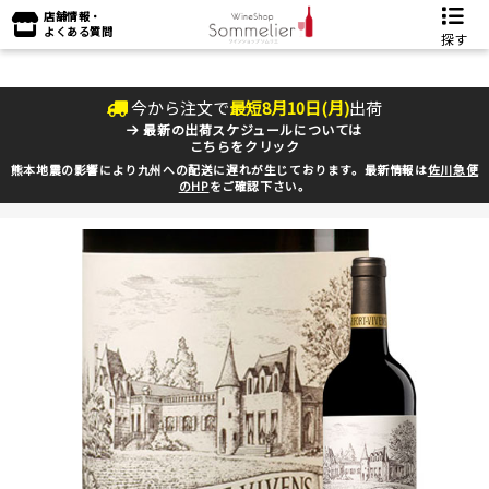
店舗情報・
よくある質問
探す
今から注文で
最短
8
月
10
日(
月
)
出荷
最新の出荷スケジュールについては
こちらをクリック
熊本地震の影響により九州への配送に遅れが生じております。最新情報は
佐川急便
のHP
をご確認下さい。