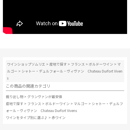
ワインショップソムリエ
>
産地で探す
>
フランス
>
ボルドーワイン
>
マ
ルゴー
>
シャトー・デュルフォール・ヴィヴァン Chateau Durfort Viven
s
この商品の関連カテゴリ
掘り出し物
>
グランヴァンが最安値
産地で探す
>
フランス
>
ボルドーワイン
>
マルゴー
>
シャトー・デュルフ
ォール・ヴィヴァン Chateau Durfort Vivens
ワインをタイプ別に選ぶ♪
>
赤ワイン