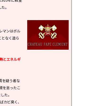
305年に教皇
した。
レマンはボル
ことなく造ら
熱とエネルギ
品質を疑う者な
資を怠ったこ
ました。
しばカビ臭く、