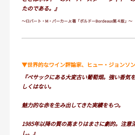
たのである。』
～ロバート・
M
・パーカー
Jr.
著「ボルドー
Bordeaux
第４版」～
▼世界的なワイン評論家、ヒュー・ジョンソ
『ペサックにある大変古い葡萄畑。強い香気
しくはない。
魅力的な赤を生み出してきた実績をもつ。
1985年以降の質の高まりはまさに劇的。注意
し。』