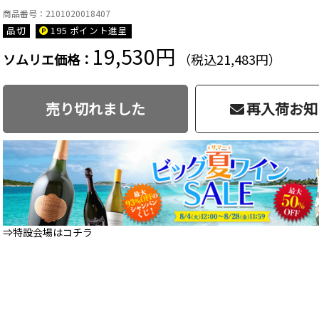
商品番号：2101020018407
品切
195 ポイント
進呈
19,530円
ソムリエ価格：
（税込21,483円）
売り切れました
再入荷お知
⇒特設会場はコチラ