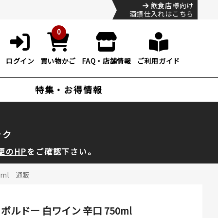
飲食店様向け
酒類仕入れはこちら
0
ログイン
買い物かご
FAQ・店舗情報
ご利用ガイド
特集・お得情報
ック
便のHP
をご確認下さい。
0ml 通販
ボルドー 白ワイン 辛口 750ml