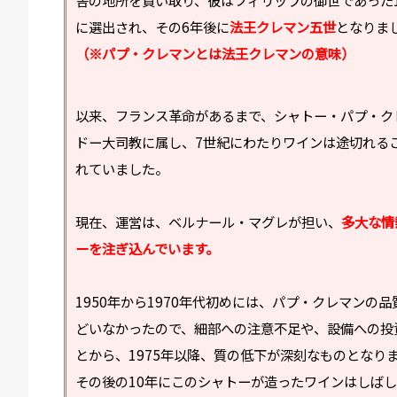
舎の地所を買い取り、彼はフィリップの御世であった1
に選出され、その6年後に
法王クレマン五世
となりま
（※パプ・クレマンとは法王クレマンの意味）
以来、フランス革命があるまで、シャトー・パプ・ク
ドー大司教に属し、7世紀にわたりワインは途切れる
れていました。
現在、運営は、ベルナール・マグレが担い、
多大な情
ーを注ぎ込んでいます。
1950年から1970年代初めには、パプ・クレマンの
どいなかったので、細部への注意不足や、設備への投
とから、1975年以降、質の低下が深刻なものとなり
その後の10年にこのシャトーが造ったワインはしば