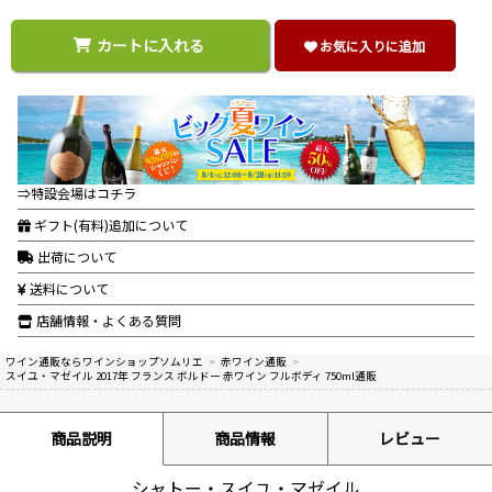
カートに入れる
お気に入りに追加
⇒特設会場はコチラ
ギフト(有料)追加について
出荷について
送料について
店舗情報・よくある質問
ワイン通販ならワインショップソムリエ
>
赤ワイン通販
>
スイユ・マゼイル 2017年 フランス ボルドー 赤ワイン フルボディ 750ml通販
商品説明
商品情報
レビュー
シャトー・スイユ・マゼイル