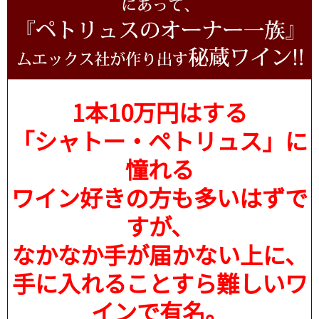
1本10万円はする
「シャトー・ペトリュス」に
憧れる
ワイン好きの方も多いはずで
すが、
なかなか手が届かない上に、
手に入れることすら難しいワ
インで有名。