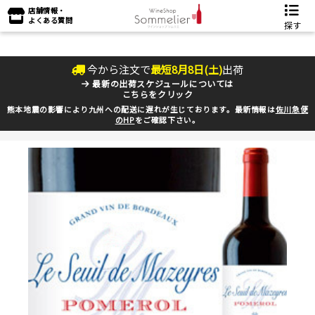
店舗情報・
よくある質問
探す
今から注文で
最短
8
月
8
日(
土
)
出荷
最新の出荷スケジュールについては
こちらをクリック
熊本地震の影響により九州への配送に遅れが生じております。最新情報は
佐川急便
のHP
をご確認下さい。