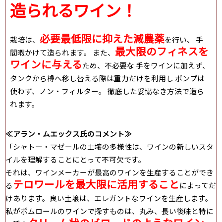
造られるワイン！
必要最低限に抑えた減農薬
栽培は、
を行い、 手
最大限のフィネスを
間暇かけて造られます。 また、
ワインに与える
ため、不必要な 手をワインに加えず、
タンクから樽へ移し替える際は重力だけを利用し ポンプは
使わず、ノン・フィルター。 徹底した妥協なき方法で造ら
れます。
≪アラン・ムエックス氏のコメント≫
「シャトー・マゼールの土壌の多様性は、ワインの新しいスタ
イルを理解することにとって不可欠です。
それは、ワインメーカーが最高のワインを生産することができ
テロワールを最大限に活用すること
る
によってだ
けあります。良い土壌は、エレガントなワインを生産します。
私がポムロールのワインで探すものは、丸み、長い後味と特に