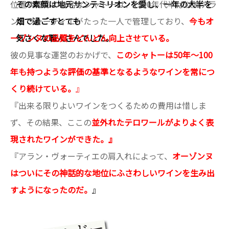
位置するこの有名なシャトーは、1990年代半ば以降アラ
その素顔は地元サンテミリオンを愛し、一年の大半を
ン・ヴォーティエがたった一人で管理しており、
畑で過ごすとても
今もオ
ーゾンヌの品質をどんどん向上させている。
気さくな職人さんでした。
彼の見事な運営のおかげで、
このシャトーは50年～100
年も持つような評価の基準となるようなワインを常につ
くり続けている。
』
『出来る限りよいワインをつくるための費用は惜しま
ず、その結果、ここの
並外れたテロワールがよりよく表
現されたワインができた。』
『アラン・ヴォーティエの肩入れによって、
オーゾンヌ
はついにその神話的な地位にふさわしいワインを生み出
すようになったのだ。
』