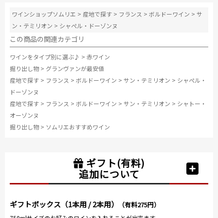
ワインショップソムリエ
>
産地で探す
>
フランス
>
ボルドーワイン
>
サ
ン・テミリオン
>
シャぺル・ドーゾンヌ
この商品の関連カテゴリ
ワインをタイプ別に選ぶ♪
>
赤ワイン
掘り出し物
>
グランヴァンが最安値
産地で探す
>
フランス
>
ボルドーワイン
>
サン・テミリオン
>
シャぺル・
ドーゾンヌ
産地で探す
>
フランス
>
ボルドーワイン
>
サン・テミリオン
>
シャトー・
オーゾンヌ
掘り出し物
>
ソムリエおすすめワイン
ギフト(有料)
追加について
ギフトボックス（1本用 / 2本用）
（有料275円）
750mlサイズのお好みのワインを入れることが出来ます。