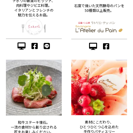
ナポリの薪窯のピッツァ、
肉料理やジビエ料理。
石窯で焼いた天然酵母のパンを
イタリアンとフレンチの
50種類以上販売。
魅力を伝えるお店。
素材にこだわり、
和牛ステーキ懐石。
ひとつひとつ心を込めた
一流の食材から創り出される
手作りパティスリー
匠をお楽しみください。