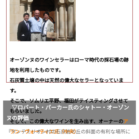
オーゾンヌのワインセラーはローマ時代の採石場の跡
地を利用したものです。
石灰質土壌の中は天然の偉大なセラーとなっていま
す。
そこで、ソムリエ平野、福田がテイスティングさせて
▽ロバート・パーカー氏のシャトー・オーゾン
もらいました。
ヌの評価
そして、この偉大なワインを生み出す、オーナーの
ア
『サンテミリオン村の石灰岩の丘の斜面の有利な場所に
ラン・ヴォーティエ氏（中央）