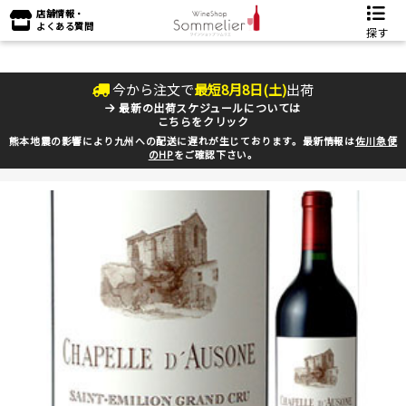
店舗情報・
よくある質問
探す
今から注文で
最短
8
月
8
日(
土
)
出荷
最新の出荷スケジュールについては
こちらをクリック
熊本地震の影響により九州への配送に遅れが生じております。最新情報は
佐川急便
のHP
をご確認下さい。