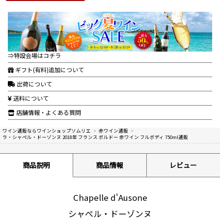
⇒特設会場はコチラ
ギフト(有料)追加について
出荷について
送料について
店舗情報・よくある質問
ワイン通販ならワインショップソムリエ
>
赤ワイン通販
>
ラ・シャペル・ドーゾンヌ 2018年 フランス ボルドー 赤ワイン フルボディ 750ml通販
商品説明
商品情報
レビュー
Chapelle d'Ausone
シャぺル・ドーゾンヌ