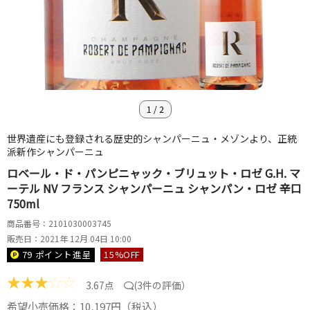
1
/
2
世界遺産にも登録される歴史的シャンパーニュ・メゾンより、正統
派新作シャンパーニュ
ロベール・ド・パンピニャック・ブリュット・ロゼ G.H. マ
ーテル NV フランス シャンパーニュ シャンパン・ロゼ 辛口
750ml
商品番号：2101030003745
販売日：2021年 12月 04日 10:00
79 ポイント
進呈
15
%OFF
★
★
★
☆
☆
3.67点
(
3件の評価
）
希望小売価格：10,197円（税込）