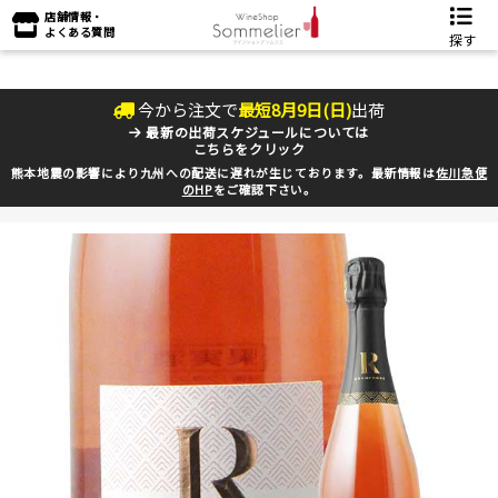
店舗情報・
よくある質問
探す
今から注文で
最短
8
月
9
日(
日
)
出荷
最新の出荷スケジュールについては
こちらをクリック
熊本地震の影響により九州への配送に遅れが生じております。最新情報は
佐川急便
のHP
をご確認下さい。