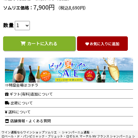
7,900円
ソムリエ価格：
（税込8,690円）
数量
カートに入れる
お気に入りに追加
⇒特設会場はコチラ
ギフト(有料)追加について
出荷について
送料について
店舗情報・よくある質問
ワイン通販ならワインショップソムリエ
>
シャンパーニュ通販
>
ロベール・ド・パンピニャック・ブリュット・ロゼ G.H. マーテル NV フランス シャンパーニュ シ