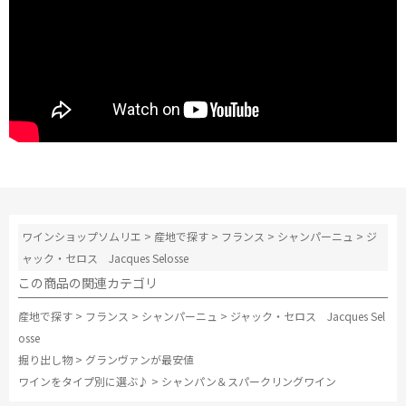
ワインショップソムリエ
>
産地で探す
>
フランス
>
シャンパーニュ
>
ジ
ャック・セロス Jacques Selosse
この商品の関連カテゴリ
産地で探す
>
フランス
>
シャンパーニュ
>
ジャック・セロス Jacques Sel
osse
掘り出し物
>
グランヴァンが最安値
ワインをタイプ別に選ぶ♪
>
シャンパン＆スパークリングワイン