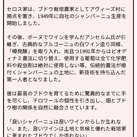
セロス家は、ブドウ栽培農家としてアヴィーズ村に
拠点を置き、1949年に自社のシャンパーニュ生産を
開始しました。
その後、ボーヌでワインを学んだアンセルム氏が引
継ぎ、古典的なブルゴーニュの白ワイン造り同様、
「樽発酵」を取り入れ、尚且つ1991年からはビオデ
ィナミ農法に切り替え、使用する葡萄は全て化学肥
料や殺虫剤は絶対に使用しない等、伝統的農法が根
付くシャンパーニュの土地に、新技術を持ち込んだ
第一人者となりました。
彼は最高のブドウを育てるために驚異的なまでに手
を尽くし、テロワールの個性を引き出し、畑とブド
ウ樹の関係を自然に融合させています。
「良いシャパーニュは良いワインからしか生れな
い、また、良いワインは土地と気候と優れた栽培家
に恵まれたブドウでしか造れない」