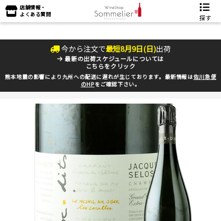
店舗情報・
よくある質問
探す
今から注文で
最短
8
月
9
日(
日
)
出荷
最新の出荷スケジュールについては
こちらをクリック
熊本地震の影響により九州への配送に遅れが生じております。最新情報は
佐川急便
のHP
をご確認下さい。