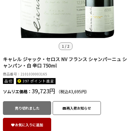
1
/
2
キャレル ジャック・セロス NV フランス シャンパーニュ シ
ャンパン・白 辛口 750ml
商品番号：2101030003165
品切
397 ポイント
進呈
39,723円
ソムリエ価格：
（税込43,695円）
売り切れました
再入荷お知らせ
お気に入りに追加