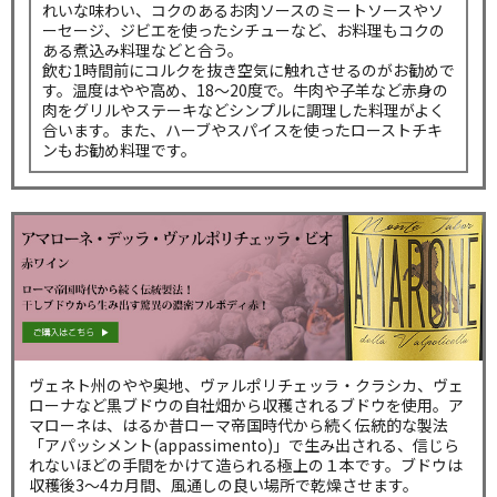
れいな味わい、コクのあるお肉ソースのミートソースやソ
ーセージ、ジビエを使ったシチューなど、お料理もコクの
ある煮込み料理などと合う。
飲む1時間前にコルクを抜き空気に触れさせるのがお勧めで
す。温度はやや高め、18～20度で。牛肉や子羊など赤身の
肉をグリルやステーキなどシンプルに調理した料理がよく
合います。また、ハーブやスパイスを使ったローストチキ
ンもお勧め料理です。
ヴェネト州のやや奥地、ヴァルポリチェッラ・クラシカ、ヴェ
ローナなど黒ブドウの自社畑から収穫されるブドウを使用。ア
マローネは、はるか昔ローマ帝国時代から続く伝統的な製法
「アパッシメント(appassimento)」で生み出される、信じら
れないほどの手間をかけて造られる極上の１本です。ブドウは
収穫後3～4カ月間、風通しの良い場所で乾燥させます。