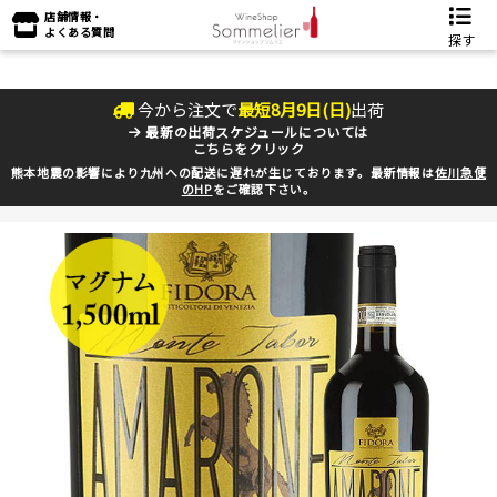
店舗情報・
よくある質問
探す
今から注文で
最短
8
月
9
日(
日
)
出荷
最新の出荷スケジュールについては
こちらをクリック
熊本地震の影響により九州への配送に遅れが生じております。最新情報は
佐川急便
のHP
をご確認下さい。