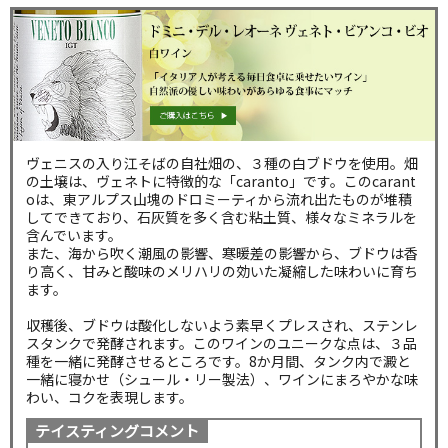
ヴェニスの入り江そばの自社畑の、３種の白ブドウを使用。畑
の土壌は、ヴェネトに特徴的な「caranto」です。このcarant
oは、東アルプス山塊のドロミーティから流れ出たものが堆積
してできており、石灰質を多く含む粘土質、様々なミネラルを
含んでいます。
また、海から吹く潮風の影響、寒暖差の影響から、ブドウは香
り高く、甘みと酸味のメリハリの効いた凝縮した味わいに育ち
ます。
収穫後、ブドウは酸化しないよう素早くプレスされ、ステンレ
スタンクで発酵されます。このワインのユニークな点は、３品
種を一緒に発酵させるところです。8か月間、タンク内で澱と
一緒に寝かせ（シュール・リー製法）、ワインにまろやかな味
わい、コクを表現します。
テイスティングコメント