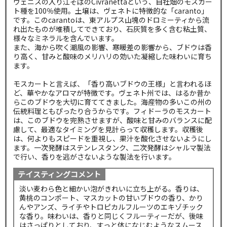
ヴェニスの入り江そばのCivranettaという、自社畑のモスカー
ト種を100％使用。土壌は、ヴェネトに特徴的な「caranto」
です。このcarantoは、東アルプス山塊のドロミーティから流
れ出たものが堆積してできており、石灰質を多く含む粘土質、
様々なミネラルを含んでいます。
また、海から吹く潮風の影響、寒暖差の影響から、ブドウは香
り高く、甘みと酸味のメリハリの効いた凝縮した味わいに育ち
ます。
モスカートと言えば、「香り高いブドウの王様」と言われるほ
ど、華やかなアロマが特徴です。ヴェネト州では、はるか昔か
らこのブドウを大切に育ててきました。海産物の多いこの州の
伝統料理ともぴったり合うからです。フィドーラのモスカート
は、このブドウを完熟させますが、酸味と甘みのバランスに配
慮して、最適なタイミングを見計らって収穫します。収穫後
は、何よりもスピードを重視し、果汁を酸化させないようにし
ます。一次発酵はステンレスタンク、二次発酵はシャルマ製法
で行い、香りを逃がさないような製法を行います。
テイスティングコメント
淡い麦わら色と細かい泡がきれいに立ち上がる。香りは、
黄桃のコンポート、マスカットの甘いブドウの香り、かり
んやアンズ、ライチやトロピカルフルーツのエキゾチック
な香り。味わいは、香りと同じくフルーティーだが、後味
はさっぱりとしており、すっと体になじむようなスムース