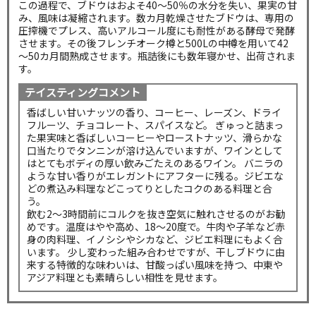
この過程で、ブドウはおよそ40～50％の水分を失い、果実の甘
み、風味は凝縮されます。数カ月乾燥させたブドウは、専用の
圧搾機でプレス、高いアルコール度にも耐性がある酵母で発酵
させます。その後フレンチオーク樽と500Lの中樽を用いて42
～50カ月間熟成させます。瓶詰後にも数年寝かせ、出荷されま
す。
テイスティングコメント
香ばしい甘いナッツの香り、コーヒー、レーズン、ドライ
フルーツ、チョコレート、スパイスなど。 ぎゅっと詰まっ
た果実味と香ばしいコーヒーやローストナッツ、滑らかな
口当たりでタンニンが溶け込んでいますが、ワインとして
はとてもボディの厚い飲みごたえのあるワイン。 バニラの
ような甘い香りがエレガントにアフターに残る。ジビエな
どの煮込み料理などこってりとしたコクのある料理と合
う。
飲む2～3時間前にコルクを抜き空気に触れさせるのがお勧
めです。温度はやや高め、18～20度で。牛肉や子羊など赤
身の肉料理、イノシシやシカなど、ジビエ料理にもよく合
います。 少し変わった組み合わせですが、干しブドウに由
来する特徴的な味わいは、甘酸っぱい風味を持つ、中東や
アジア料理とも素晴らしい相性を見せます。