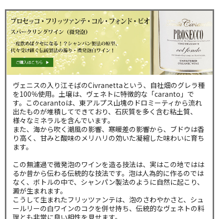
ヴェニスの入り江そばのCivranettaという、自社畑のグレラ種
を100％使用。土壌は、ヴェネトに特徴的な「caranto」で
す。このcarantoは、東アルプス山塊のドロミーティから流れ
出たものが堆積してできており、石灰質を多く含む粘土質、
様々なミネラルを含んでいます。
また、海から吹く潮風の影響、寒暖差の影響から、ブドウは香
り高く、甘みと酸味のメリハリの効いた凝縮した味わいに育ち
ます。
この無濾過で微発泡のワインを造る技法は、実はこの地ではは
るか昔から伝わる伝統的な技法です。泡は人為的に作るのでは
なく、ボトルの中で、シャンパン製法のように自然に起こり、
澱が生まれます。
こうして生まれたフリッツァンテは、泡のさわやかさと、シュ
ールリーの白ワインのコクを併せ持ち、伝統的なヴェネトの料
理とも非常に良い相性を見せます。