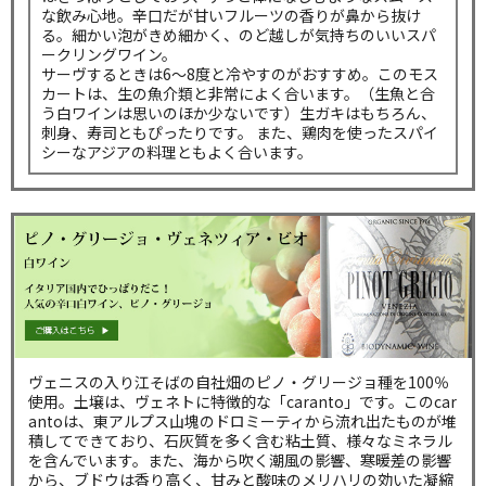
な飲み心地。辛口だが甘いフルーツの香りが鼻から抜け
る。細かい泡がきめ細かく、のど越しが気持ちのいいスパ
ークリングワイン。
サーヴするときは6～8度と冷やすのがおすすめ。このモス
カートは、生の魚介類と非常によく合います。（生魚と合
う白ワインは思いのほか少ないです）生ガキはもちろん、
刺身、寿司ともぴったりです。 また、鶏肉を使ったスパイ
シーなアジアの料理ともよく合います。
ヴェニスの入り江そばの自社畑のピノ・グリージョ種を100％
使用。土壌は、ヴェネトに特徴的な「caranto」です。このcar
antoは、東アルプス山塊のドロミーティから流れ出たものが堆
積してできており、石灰質を多く含む粘土質、様々なミネラル
を含んでいます。また、海から吹く潮風の影響、寒暖差の影響
から、ブドウは香り高く、甘みと酸味のメリハリの効いた凝縮