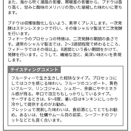
また、海から吹く潮風の影響、寒暖差の影響から、ブドウは香
り高く、甘みと酸味のメリハリの効いた凝縮した味わいに育ち
ます。
ブドウは収穫後酸化しないよう、素早くプレスします。一次発
酵はステンレスタンクで行い、その後シャルマ製法で二次発酵
を行います。
フィドーラのプロセッコの特徴は、二次発酵の期間の長さで
す。通常のシャルマ製法では、2～3週間程度で終わるところ、
フィドーラではその倍以上、8週間という長い期間をかけて、
発酵を行います。こうして、繊細な泡と、奥深い味わいを表現
します。
テイスティングコメント
フルーティーで生き生きした軽快なタイプ。プロセッコに
してはコクを感じる味わい。フルーツのコンポート、黄色
いフルーツ、リンゴジャム、シュガー、余韻にややミネラ
ル感が残る。辛口で泡立ちもしっかりしているタイプ。
サーヴするときは、6～8度、暑い日はキンキンにしっかり
冷やして提供するのがお勧め。
フレッシュで溌溂した味わいは、食前酒としてとてもお勧
め。あるいは、牡蠣やムール貝の前菜、シーフードのフリ
ットなどとも良く合います。