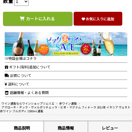
数量
カートに入れる
お気に入りに追加
⇒特設会場はコチラ
ギフト(有料)追加について
出荷について
送料について
店舗情報・よくある質問
ワイン通販ならワインショップソムリエ
>
赤ワイン通販
>
アマローネ・デッラ・ヴァルポリチェッラ・ビオ・マグナム フィドーラ 2011年 イタリア ヴェネト
赤ワイン フルボディ 1500ml 通販
商品説明
商品情報
レビュー