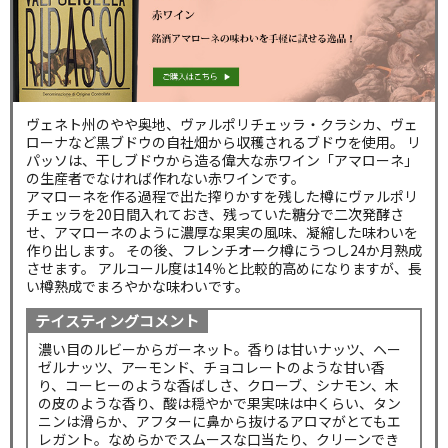
ヴェネト州のやや奥地、ヴァルポリチェッラ・クラシカ、ヴェ
ローナなど黒ブドウの自社畑から収穫されるブドウを使用。 リ
パッソは、干しブドウから造る偉大な赤ワイン「アマローネ」
の生産者でなければ作れない赤ワインです。
アマローネを作る過程で出た搾りかすを残した樽にヴァルポリ
チェッラを20日間入れておき、残っていた糖分で二次発酵さ
せ、アマローネのように濃厚な果実の風味、凝縮した味わいを
作り出します。 その後、フレンチオーク樽にうつし24か月熟成
させます。 アルコール度は14％と比較的高めになりますが、長
い樽熟成でまろやかな味わいです。
テイスティングコメント
濃い目のルビーからガーネット。香りは甘いナッツ、ヘー
ゼルナッツ、アーモンド、チョコレートのような甘い香
り、コーヒーのような香ばしさ、クローブ、シナモン、木
の皮のような香り、酸は穏やかで果実味は中くらい、タン
ニンは滑らか、アフターに鼻から抜けるアロマがとてもエ
レガント。なめらかでスムースな口当たり、クリーンでき