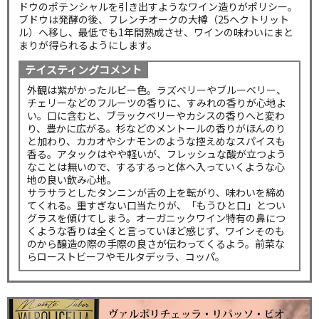
ドウのポテンシャルを引き出すようなワイン造りがポリシー。
ブドウは発酵の後、フレンチオークの大樽（25ヘクトリット
ル）へ移し、最低でも1年間熟成させ、ワインの味わいにまと
まりが得られるようにします。
テイスティングコメント
外観は紫がかったルビー色。ラズベリーやブルーベリー、
チェリーなどのフルーツの香りに、すみれの香りが心地よ
い。口に含むと、ブラックベリーやカシスの香りへと変わ
り、豊かに広がる。杉などのメントールの香りがほんのり
と加わり、カカオやシナモンのような控えめなスパイスも
香る。アタックはやや軽いが、フレッシュな酸が立つよう
なことは無いので、するするっと体へ入っていくような心
地の良い飲み心地。
サラサラとしたタンニンが舌の上を転がり、味わいを締め
てくれる。重すぎない口当たりが、「もうひと口」とつい
グラスを傾けてしまう。オーガニックワイン特有の鼻につ
くような香りは全くと言っていほど感じず、ワインそのも
のから醸造の際の手際の良さが伝わってくるよう。前菜な
らローストビーフやモルタデッラ、コッパ。