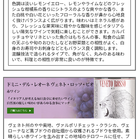
色調は淡いレモンイエロー、レモンやライムなどのフレッ
シュな柑橘系の香りにシトラスのような爽やかな香り、ま
た白桃や白い花といったフローラルな香りが鼻から心地良
く抜けバランスよく広がります。味わいはミネラル感があ
り、フレッシュな果実味に穏やかな酸味を感じイタリアら
しい陽気なワインで気軽に楽しむことができます。カルパ
ッチョやマリネといった魚介はもちろんの事、和食の山菜
の天ぷらや旬のおひたしなどお野菜類との相性がよく、白
身のお寿司やお刺身などともバランス良く調和します。
混醸技法で造られるタイプで、角がなく、丸みのある味わ
いで、料理との相性が非常に良いのが特徴です。
ヴェネト州のやや奥地、ヴァルポリチェッラ・クラシカ、ヴェ
ローナなど黒ブドウの自社畑から収穫されるブドウを使用。素
晴らしい赤ワインを生み出すこの地域のテロワールに任せ、ブ