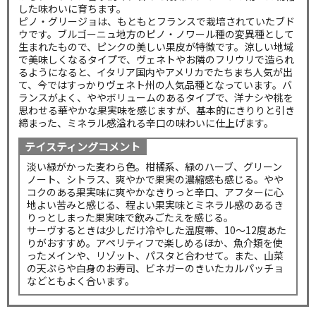
した味わいに育ちます。
ピノ・グリージョは、もともとフランスで栽培されていたブド
ウです。ブルゴーニュ地方のピノ・ノワール種の変異種として
生まれたもので、ピンクの美しい果皮が特徴です。涼しい地域
で美味しくなるタイプで、ヴェネトやお隣のフリウリで造られ
るようになると、イタリア国内やアメリカでたちまち人気が出
て、今ではすっかりヴェネト州の人気品種となっています。バ
ランスがよく、ややボリュームのあるタイプで、洋ナシや桃を
思わせる華やかな果実味を感じますが、基本的にきりりと引き
締まった、ミネラル感溢れる辛口の味わいに仕上げます。
テイスティングコメント
淡い緑がかった麦わら色。柑橘系、緑のハーブ、グリーン
ノート、シトラス、爽やかで果実の濃縮感も感じる。やや
コクのある果実味に爽やかなきりっと辛口、アフターに心
地よい苦みと感じる、程よい果実味とミネラル感のあるき
りっとしまった果実味で飲みごたえを感じる。
サーヴするときは少しだけ冷やした温度帯、10～12度あた
りがおすすめ。アペリティフで楽しめるほか、魚介類を使
ったメインや、リゾット、パスタと合わせて。また、山菜
の天ぷらや白身のお寿司、ビネガーのきいたカルパッチョ
などともよく合います。