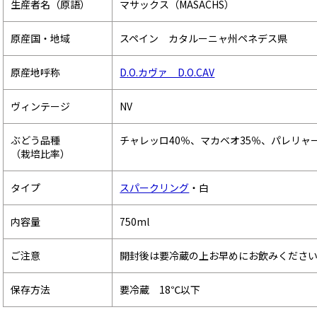
生産者名（原語）
マサックス（MASACHS）
原産国・地域
スペイン カタルーニャ州ペネデス県
原産地呼称
D.O.カヴァ D.O.CAV
ヴィンテージ
NV
ぶどう品種
チャレッロ40％、マカベオ35％、パレリャー
（栽培比率）
タイプ
スパークリング
・白
内容量
750ml
ご注意
開封後は要冷蔵の上お早めにお飲みくださ
保存方法
要冷蔵 18℃以下