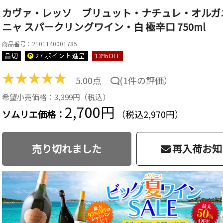
カヴァ・レッソ ブリュット・ナチュレ・オルガニ
ニャ スパークリングワイン・白 極辛口 750ml
商品番号：2101140001785
品切
27 ポイント
進呈
13
%OFF
★
★
★
★
★
5.00点
(
1件の評価
）
希望小売価格：3,399円（税込）
2,700円
ソムリエ価格：
（税込2,970円）
売り切れました
再入荷お知