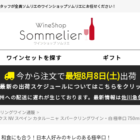
タッフが全員ソムリエのワインショップソムリエにお任せください！
ワインセットを探す
ギフト
今から注文で
最短
8
月
8
日(
土
)
出荷
最新の出荷スケジュールについては
こちらをクリ
州への配送に遅れが生じております。最新情報は
佐川急
リングワイン通販
>
NV スペイン カタルーニャ スパークリングワイン・白 極辛口 750m
和食にも合う！日本人好みのキレのある極辛口！