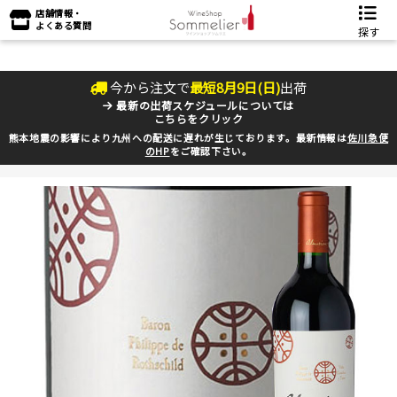
店舗情報・
よくある質問
探す
今から注文で
最短
8
月
9
日(
日
)
出荷
最新の出荷スケジュールについては
こちらをクリック
熊本地震の影響により九州への配送に遅れが生じております。最新情報は
佐川急便
のHP
をご確認下さい。