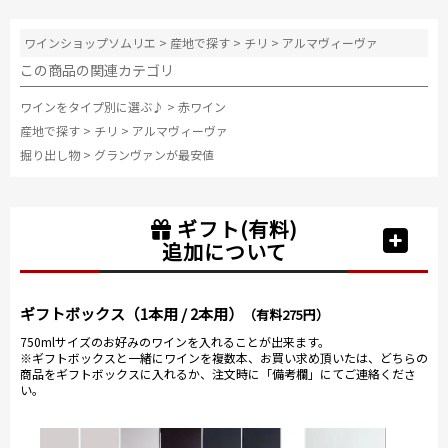
ワインショップソムリエ
>
産地で探す
>
チリ
>
アルマヴィーヴァ
この商品の関連カテゴリ
ワインをタイプ別に選ぶ♪
>
赤ワイン
産地で探す
>
チリ
>
アルマヴィーヴァ
掘り出し物
>
グランヴァンが最安値
ギフト(有料)
追加について
ギフトボックス（1本用 / 2本用）
（有料275円）
750mlサイズのお好みのワインを入れることが出来ます。
※ギフトボックスと一緒にワインを複数本、お買い求め頂いたは、どちらの
商品をギフトボックスに入れるか、注文時に「備考欄」にてご連絡くださ
い。