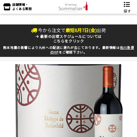
店舗情報・
よくある質問
探す
今から注文で
最短
8
月
7
日(
金
)
出荷
最新の出荷スケジュールについては
こちらをクリック
熊本地震の影響により九州への配送に遅れが生じております。最新情報は
佐川急便
のHP
をご確認下さい。