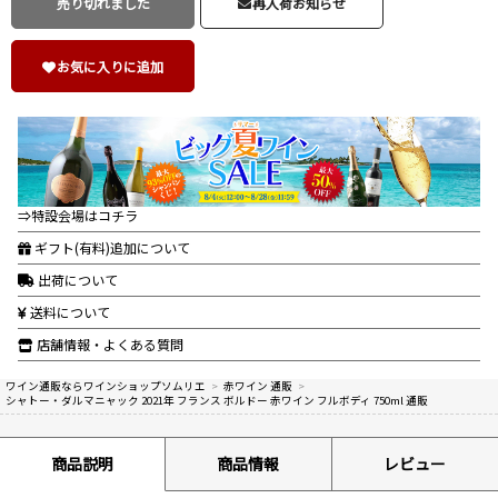
売り切れました
再入荷お知らせ
お気に入りに追加
⇒特設会場はコチラ
ギフト(有料)追加について
出荷について
送料について
店舗情報・よくある質問
ワイン通販ならワインショップソムリエ
>
赤ワイン 通販
>
シャトー・ダルマニャック 2021年 フランス ボルドー 赤ワイン フルボディ 750ml 通販
商品説明
商品情報
レビュー