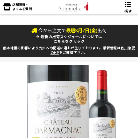
店舗情報・
よくある質問
探す
今から注文で
最短
8
月
7
日(
金
)
出荷
最新の出荷スケジュールについては
こちらをクリック
熊本地震の影響により九州への配送に遅れが生じております。最新情報は
佐川急便
のHP
をご確認下さい。