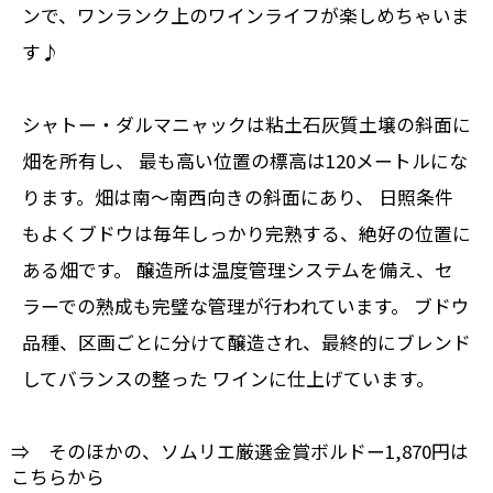
ンで、ワンランク上のワインライフが楽しめちゃいま
す♪
シャトー・ダルマニャックは粘土石灰質土壌の斜面に
畑を所有し、 最も高い位置の標高は120メートルにな
ります。畑は南～南西向きの斜面にあり、 日照条件
もよくブドウは毎年しっかり完熟する、絶好の位置に
ある畑です。 醸造所は温度管理システムを備え、セ
ラーでの熟成も完璧な管理が行われています。 ブドウ
品種、区画ごとに分けて醸造され、最終的にブレンド
してバランスの整った ワインに仕上げています。
⇒ そのほかの、ソムリエ厳選金賞ボルドー1,870円は
こちらから