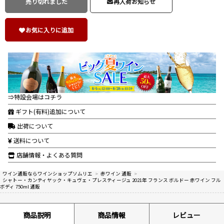
売り切れました
再入荷お知らせ
お気に入りに追加
⇒特設会場はコチラ
ギフト(有料)追加について
出荷について
送料について
店舗情報・よくある質問
ワイン通販ならワインショップソムリエ
>
赤ワイン 通販
>
シャトー・カンティヤック・キュヴェ・プレスティージュ 2021年 フランス ボルドー 赤ワイン フル
ボディ 750ml 通販
商品説明
商品情報
レビュー