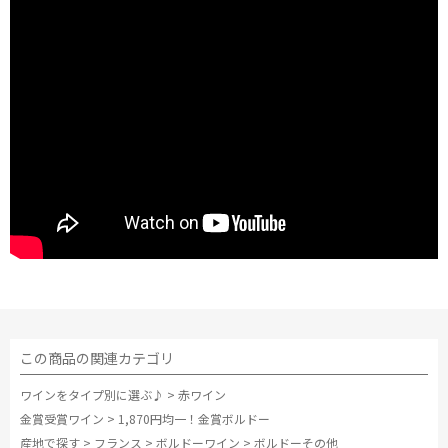
この商品の関連カテゴリ
ワインをタイプ別に選ぶ♪
>
赤ワイン
金賞受賞ワイン
>
1,870円均一！金賞ボルドー
産地で探す
>
フランス
>
ボルドーワイン
>
ボルドーその他