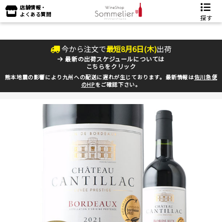
店舗情報・
よくある質問
探す
今から注文で
最短
8
月
6
日(
木
)
出荷
最新の出荷スケジュールについては
こちらをクリック
熊本地震の影響により九州への配送に遅れが生じております。最新情報は
佐川急便
のHP
をご確認下さい。