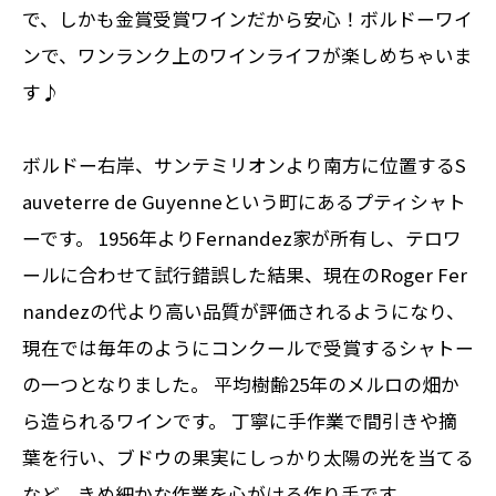
で、しかも金賞受賞ワインだから安心！ボルドーワイ
ンで、ワンランク上のワインライフが楽しめちゃいま
す♪
ボルドー右岸、サンテミリオンより南方に位置するS
auveterre de Guyenneという町にあるプティシャト
ーです。 1956年よりFernandez家が所有し、テロワ
ールに合わせて試行錯誤した結果、現在のRoger Fer
nandezの代より高い品質が評価されるようになり、
現在では毎年のようにコンクールで受賞するシャトー
の一つとなりました。 平均樹齢25年のメルロの畑か
ら造られるワインです。 丁寧に手作業で間引きや摘
葉を行い、ブドウの果実にしっかり太陽の光を当てる
など、きめ細かな作業を心がける作り手です。