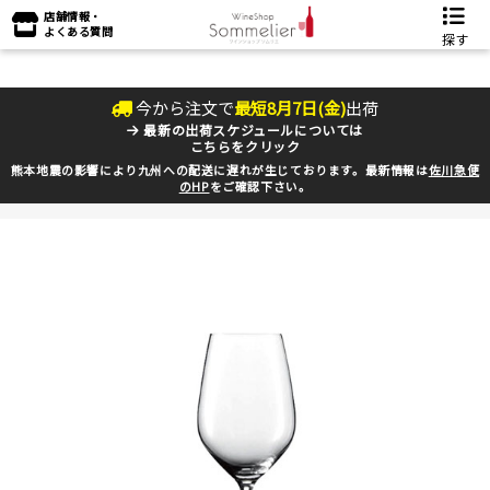
店舗情報・
よくある質問
探す
今から注文で
最短
8
月
7
日(
金
)
出荷
最新の出荷スケジュールについては
こちらをクリック
熊本地震の影響により九州への配送に遅れが生じております。最新情報は
佐川急便
のHP
をご確認下さい。