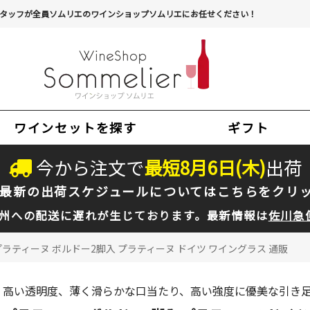
タッフが全員ソムリエのワインショップソムリエにお任せください！
ワインセットを探す
ギフト
今から注文で
最短
8
月
6
日(
木
)
出荷
最新の出荷スケジュールについては
こちらをクリ
州への配送に遅れが生じております。最新情報は
佐川急
プラティーヌ ボルドー2脚入 プラティーヌ ドイツ ワイングラス 通販
高い透明度、薄く滑らかな口当たり、高い強度に優美な引き