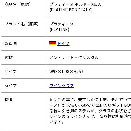
商品名（原語）
プラティーヌ ボルドー2脚入
(PLATINE BORDEAUX)
ブランド名（原語）
プラティーヌ
(PLATINE)
製造国
ドイツ
素材
ノン・レッド・クリスタル
サイズ
W98×D98×H253
タイプ
ワイングラス
特徴
耐久性の高さ、安定した使用感、それでい
ーヌ』が お買い求め安く２脚入りギフトB
る長い引き脚のステムが、グラスの形状をさ
ザインの５ラインナップ。 贈り物にも最適で
います。