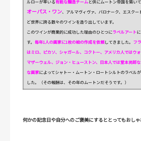
ルローが率いる
有能な醸造チーム
と供にムートン帝国を築い
オーパス・ワン
、アルマヴィヴァ、バロナーク、エスクー
ど世界に誇る数々のワインを造り出しています。
このワインが商業的に成功した理由のひとつに
ラベルアート
に
す。
毎年1人の画家に1枚の絵の作成を依頼
してきました。
フ
はミロ、ピカソ、シャガール、コクトー、アメリカ人ではウォ
マザーウェル、ジョン・ヒューストン、日本人では堂本尚郎な
な画家
によってシャトー・ムートン・ロートシルトのラベル
した。（その報酬は、その年のムートンだそうです。）
何かの記念日や自分へのご褒美にするととってもおしゃ