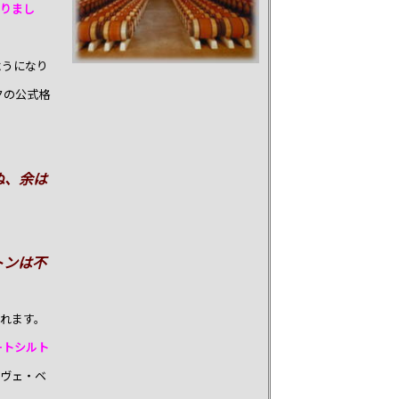
なりまし
ようになり
クの公式格
。
ぬ、余は
トンは不
れます。
ートシルト
ルヴェ・ベ