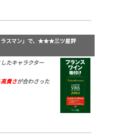
クラスマン」で、★★★三ツ星評
したキャラクター
る高貴さ
が合わさった