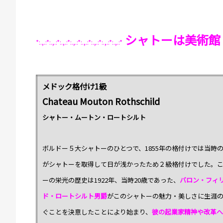
シャトーは美術館
*:.,.:*:.,.:*:.,.:*:.,.:*:.,.:*:.,.:*:.,.:*:.,.:*
メドック格付け1級
Chateau Mouton Rothschild
シャトー・ムートン・ロートシルト
ボルドー５大シャトーのひとつで、1855年の格付けでは当時
がシャトーを取得して日が浅かったため２級格付けでした。
ーの栄光の歴史は1922年、当時20歳であった、
バロン・フィ
ド・ロートシルト男爵
がこのシャトーの魅力・美しさに生涯
ぐことを決意したことにより始まり、
彼の起業家精神や改革へ