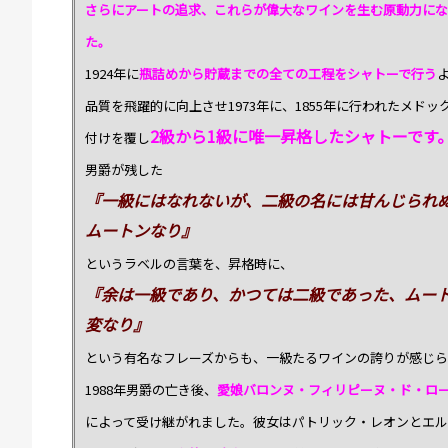
さらにアートの追求、これらが偉大なワインを生む原動力に
た。
1924年に
瓶詰めから貯蔵までの全ての工程をシャトーで行う
品質を飛躍的に向上させ1973年に、1855年に行われたメドッ
2級から1級に唯一昇格したシャトーです
付けを覆し
男爵が残した
『一級にはなれないが、二級の名には甘んじられ
ムートンなり』
というラベルの言葉を、昇格時に、
『余は一級であり、かつては二級であった、ムー
変なり』
という有名なフレーズからも、一級たるワインの誇りが感じら
1988年男爵の亡き後、
愛娘バロンヌ・フィリピーヌ・ド・ロ
によって受け継がれました。彼女はパトリック・レオンとエ