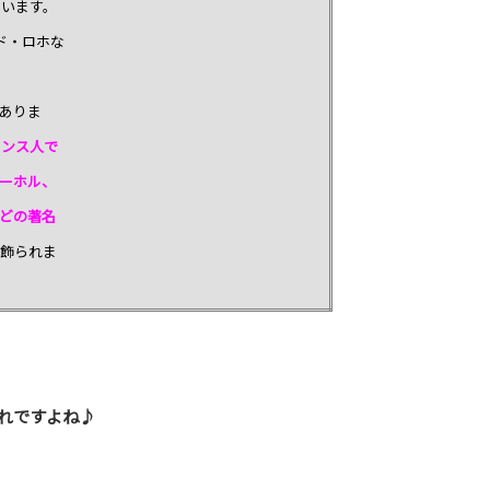
ています。
ド・ロホな
ありま
ランス人で
ーホル、
どの著名
が飾られま
れですよね♪