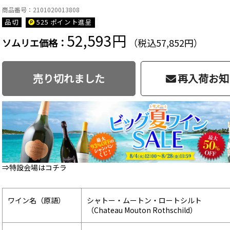
商品番号：2101020013808
品切
525 ポイント
進呈
52,593円
ソムリエ価格：
（税込57,852円）
売り切れました
再入荷お知
⇒特設会場はコチラ
ワイン名（原語）
シャトー・ムートン・ロートシルト
（Chateau Mouton Rothschild）