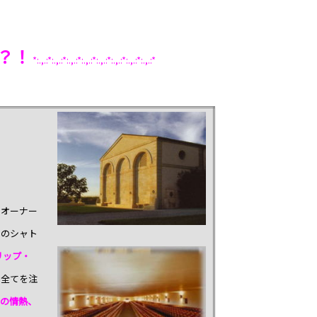
？！
*:.,.:*:.,.:*:.,.:*:.,.:*:.,.:*:.,.:*:.,.:*:.,.:*
のオーナー
このシャト
リップ・
の全てを注
の情熱、