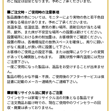
のご指定は目安となります。予めご了承くださいませ。
■ご注文時・ご使用時の注意事項
製品画像の色については、モニターにより実物の色と若干色目
が異なる場合があります。予めご了承くださいませ。
高温多湿、低温低湿、換気の悪い場所、直射日光が当たる場
所、屋外、また床が不安定な場所への設置は避けてください。
設置場所における床の耐加重は、お客様側でご確認ください。
設置の際は、各機種指定の放熱スペースを確保し、周りに囲い
がなく風通しが良い所に設置して下さい。
お客様のご使用上の設定不備、または故障によりワインの変質
があっても補償致しかねます。 運転状態や庫内温度には充分
ご注意下さい。
一度ご使用になった製品は、返品をお受けすることが出来ませ
ん。
製品の明らかな不備・不良、ご使用後のアフターサービスは保
証書に記載のメーカー連絡先へご連絡下さい。
■家電リサイクル法に関するご注意
ワインセラーは家電リサイクル法の対象となる製品です
ご注文商品お届け時での、現在ご使用中のワインセラーの回
収・廃棄は承っておりません。