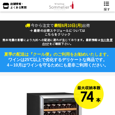
店舗情報・
よくある質問
探す
今から注文で
最短
8
月
10
日(
月
)
出荷
最新の出荷スケジュールについては
こちらをクリック
熊本地震の影響により九州への配送に遅れが生じております。最新情報は
佐川急便
のHP
をご確認下さい。
夏季の配送は『クール便』のご利用をお勧めいたします。
ワインは25℃以上で劣化するデリケートな商品です。
4～10月はワインを守るためにも是非ご利用ください。