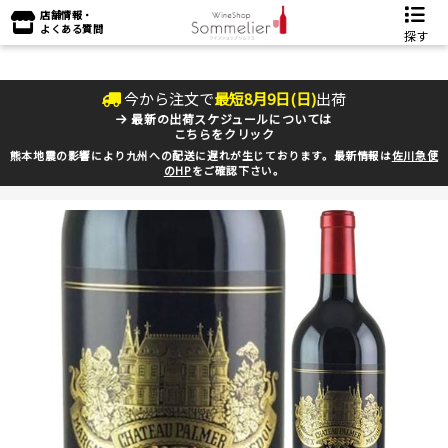
店舗情報・
よくある質問
探す
今から注文で
最短
8
月
9
日(
日
)
出荷
最新の出荷スケジュールについては
こちらをクリック
熊本地震の影響により九州への配送に遅れが生じております。最新情報は
佐川急便
のHP
をご確認下さい。