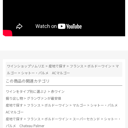
ワインショップソムリエ
>
産地で探す
>
フランス
>
ボルドーワイン
>
マ
ルゴー
>
シャトー・パルメ ACマルゴー
この商品の関連カテゴリ
ワインをタイプ別に選ぶ♪
>
赤ワイン
掘り出し物
>
グランヴァンが最安値
産地で探す
>
フランス
>
ボルドーワイン
>
マルゴー
>
シャトー・パルメ
ACマルゴー
産地で探す
>
フランス
>
ボルドーワイン
>
スーパーセカンド
>
シャトー・
パルメ Chateau Palmer