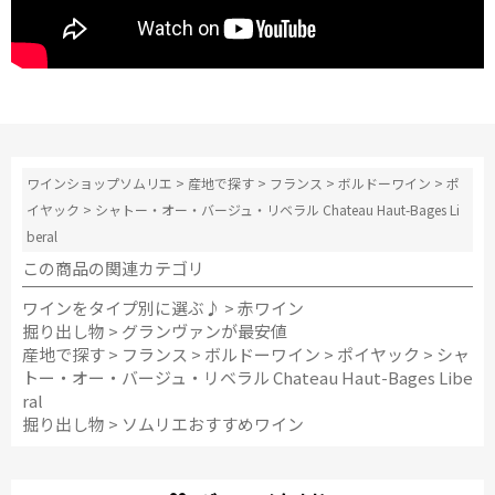
ワインショップソムリエ
>
産地で探す
>
フランス
>
ボルドーワイン
>
ポ
イヤック
>
シャトー・オー・バージュ・リベラル Chateau Haut-Bages Li
beral
この商品の関連カテゴリ
ワインをタイプ別に選ぶ♪
>
赤ワイン
掘り出し物
>
グランヴァンが最安値
産地で探す
>
フランス
>
ボルドーワイン
>
ポイヤック
>
シャ
トー・オー・バージュ・リベラル Chateau Haut-Bages Libe
ral
掘り出し物
>
ソムリエおすすめワイン