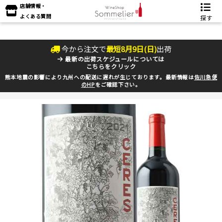
店舗情報・
よくある質問
探す
今から注文で
最短
8
月
9
日(
日
)
出荷
最新の出荷スケジュールについては
こちらをクリック
熊本地震の影響により九州への配送に遅れが生じております。最新情報は
佐川急便
のHP
をご確認下さい。