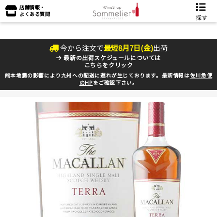
店舗情報・
よくある質問
探す
今から注文で
最短
8
月
7
日(
金
)
出荷
最新の出荷スケジュールについては
こちらをクリック
熊本地震の影響により九州への配送に遅れが生じております。最新情報は
佐川急便
のHP
をご確認下さい。