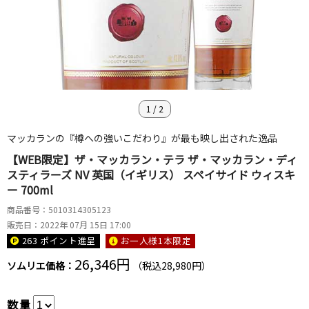
1
/
2
マッカランの『樽への強いこだわり』が最も映し出された逸品
【WEB限定】ザ・マッカラン・テラ ザ・マッカラン・ディ
スティラーズ NV 英国（イギリス） スペイサイド ウィスキ
ー 700ml
商品番号：5010314305123
販売日：2022年 07月 15日 17:00
263 ポイント
進呈
お一人様1本限定
26,346円
ソムリエ価格：
（税込28,980円）
数量