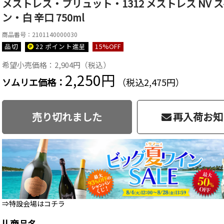
メストレス・ブリュット・1312 メストレス NV
ン・白 辛口 750ml
商品番号：2101140000030
品切
22 ポイント
進呈
15
%OFF
希望小売価格：2,904円（税込）
2,250円
ソムリエ価格：
（税込2,475円）
売り切れました
再入荷お知
⇒特設会場はコチラ
|| 商品名