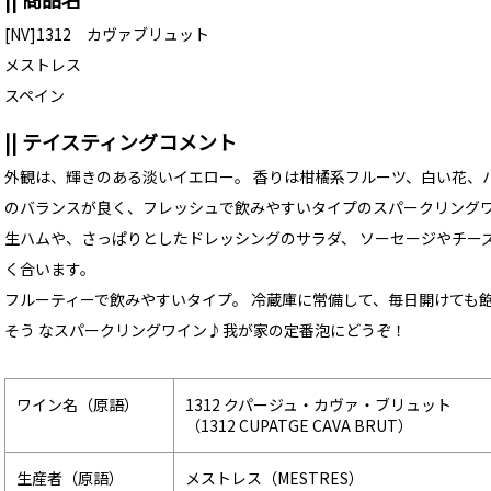
[NV]1312 カヴァブリュット
メストレス
スペイン
|| テイスティングコメント
外観は、輝きのある淡いイエロー。 香りは柑橘系フルーツ、白い花、ハ
のバランスが良く、フレッシュで飲みやすいタイプのスパークリング
生ハムや、さっぱりとしたドレッシングのサラダ、 ソーセージやチー
く合います。
フルーティーで飲みやすいタイプ。 冷蔵庫に常備して、毎日開けても
そう なスパークリングワイン♪我が家の定番泡にどうぞ！
ワイン名（原語）
1312 クパージュ・カヴァ・ブリュット
（1312 CUPATGE CAVA BRUT）
生産者（原語）
メストレス（MESTRES）