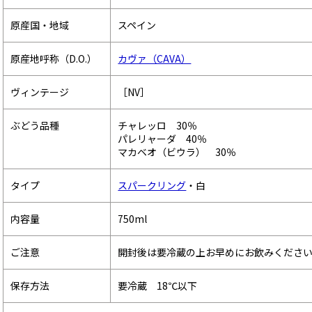
原産国・地域
スペイン
原産地呼称（D.O.）
カヴァ（CAVA）
ヴィンテージ
［NV］
ぶどう品種
チャレッロ 30％
パレリャーダ 40％
マカベオ（ビウラ） 30％
タイプ
スパークリング
・白
内容量
750ml
ご注意
開封後は要冷蔵の上お早めにお飲みくださ
保存方法
要冷蔵 18℃以下