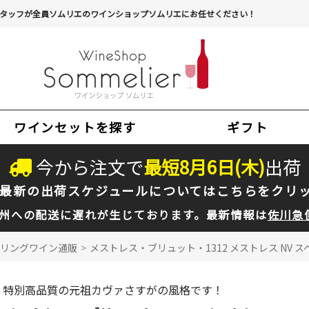
タッフが全員ソムリエのワインショップソムリエにお任せください！
ワインセットを探す
ギフト
今から注文で
最短
8
月
6
日(
木
)
出荷
最新の出荷スケジュールについては
こちらをクリ
州への配送に遅れが生じております。最新情報は
佐川急
リングワイン通販
>
メストレス・ブリュット・1312 メストレス NV ス
特別高品質の元祖カヴァさすがの風格です！